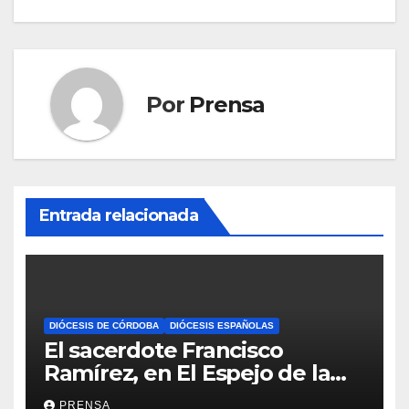
Por
Prensa
Entrada relacionada
DIÓCESIS DE CÓRDOBA
DIÓCESIS ESPAÑOLAS
El sacerdote Francisco
Ramírez, en El Espejo de la
Iglesia
PRENSA