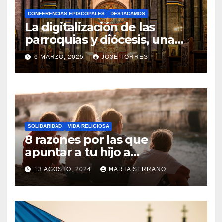
A
CONFERENCIAS EPISCOPALES
DESTACAMOS
Y
La digitalización de las
C
parroquias y diócesis, una
realidad ya para el futuro de
O
6 MARZO, 2025
JOSE TORRES
la Iglesia
M
N
E
O
N
H
T
A
A
SOLIDARIDAD
VIDA RELIGIOSA
Y
8 razones por las que
R
C
apuntar a tu hijo a
I
Catequesis
O
O
13 AGOSTO, 2024
MARTA SERRANO
M
S
N
E
O
N
H
T