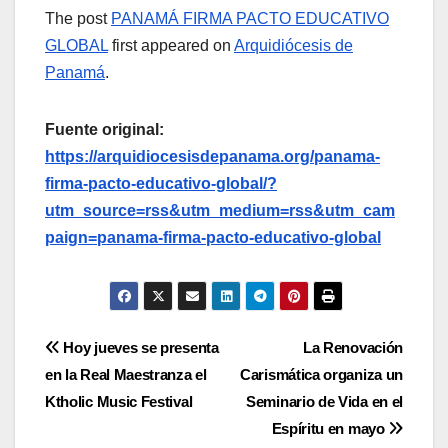
The post
PANAMÁ FIRMA PACTO EDUCATIVO
GLOBAL
first appeared on
Arquidiócesis de
Panamá
.
Fuente original:
https://arquidiocesisdepanama.org/panama-
firma-pacto-educativo-global/?
utm_source=rss&utm_medium=rss&utm_cam
paign=panama-firma-pacto-educativo-global
Navegación
Hoy jueves se presenta
La Renovación
en la Real Maestranza el
Carismática organiza un
de
Ktholic Music Festival
Seminario de Vida en el
entradas
Espíritu en mayo