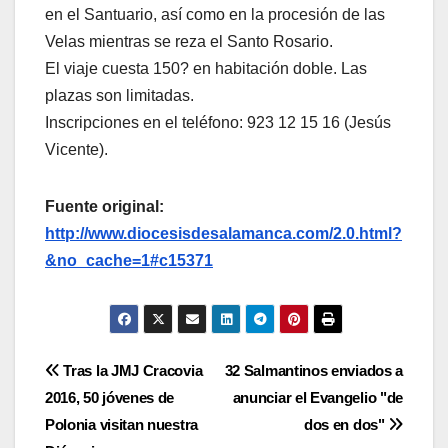
en el Santuario, así como en la procesión de las
Velas mientras se reza el Santo Rosario.
El viaje cuesta 150? en habitación doble. Las
plazas son limitadas.
Inscripciones en el teléfono: 923 12 15 16 (Jesús
Vicente).
Fuente original:
http://www.diocesisdesalamanca.com/2.0.html?
&no_cache=1#c15371
Navegación
Tras la JMJ Cracovia
32 Salmantinos enviados a
2016, 50 jóvenes de
anunciar el Evangelio "de
de
Polonia visitan nuestra
dos en dos"