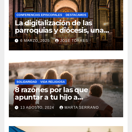
H
A
CONFERENCIAS EPISCOPALES
DESTACAMOS
Y
La digitalización de las
C
parroquias y diócesis, una
realidad ya para el futuro de
O
6 MARZO, 2025
JOSE TORRES
la Iglesia
M
N
E
O
N
H
T
A
A
SOLIDARIDAD
VIDA RELIGIOSA
Y
8 razones por las que
R
C
apuntar a tu hijo a
I
Catequesis
O
O
13 AGOSTO, 2024
MARTA SERRANO
M
S
N
E
O
N