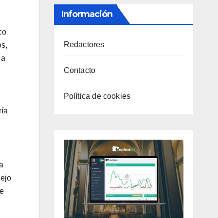
Información
co
Redactores
os,
 a
Contacto
Política de cookies
ría
a
lejo
de