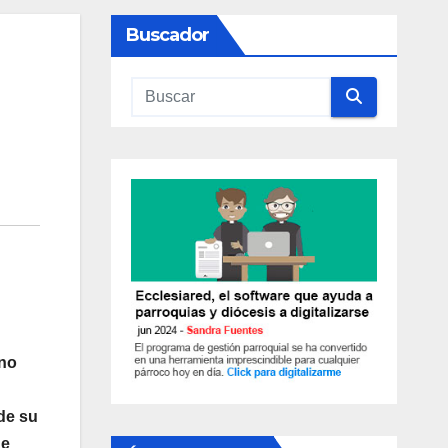
Buscador
 no
de su
de