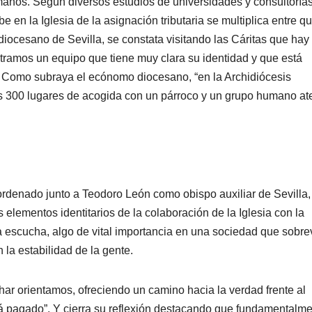
manos. Según diversos estudios de universidades y consultoría
e en la Iglesia de la asignación tributaria se multiplica entre q
 diocesano de Sevilla, se constata visitando las Cáritas que hay
tramos un equipo que tiene muy clara su identidad y que está
 Como subraya el ecónomo diocesano, “en la Archidiócesis
os 300 lugares de acogida con un párroco y un grupo humano at
rdenado junto a Teodoro León como obispo auxiliar de Sevilla,
es elementos identitarios de la colaboración de la Iglesia con la
la escucha, algo de vital importancia en una sociedad que sobre
la estabilidad de la gente.
r orientamos, ofreciendo un camino hacia la verdad frente al
tá pagado”. Y cierra su reflexión destacando que fundamentalm