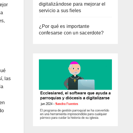
digitalizándose para mejorar el
ejor
servicio a sus fieles
la
es,
¿Por qué es importante
confesarse con un sacerdote?
qué
í, las
la
 en
do