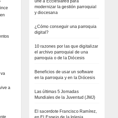
s
une a Ecclesiared para
modernizar la gestión parroquial
uince
y diocesana
 en
¿Cómo conseguir una parroquia
digital?
entos
10 razones por las que digitalizar
el archivo parroquial de una
parroquia o de la Diócesis
Beneficios de usar un software
 va
en la parroquia y en la Diócesis
vive a
Las últimas 5 Jornadas
Mundiales de la Juventud (JMJ)
El sacerdote Francisco Ramírez,
ente
en El Espejo de la Iglesia