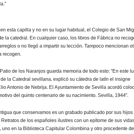
ada.”
en esta capilla y no en su lugar habitual, el Colegio de San Mig
e la catedral. En cualquier caso, los libros de Fábrica no reco
arreglos o no llegó a impartir su lección. Tampoco mencionan ot
la recogen.
 Patio de los Naranjos guarda memoria de todo esto: “En este lu
 la Catedral sevillana, explicó su cátedra de latín el insigne
 Elio Antonio de Nebrija. El Ayuntamiento de Sevilla acordó colo
motivo del quinto centenario de su nacimiento. Sevilla, 1944”.
igua que conservamos es un grabado publicado por sus hijos
a Retratos de los españoles ilustres con un epítome de sus vidas
, uno en la Biblioteca Capitular Colombina y otro procedente de