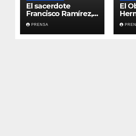
El sacerdote
El O
Francisco Ramírez,
Her
en El Espejo de la
Calv
PRENSA
PRE
Iglesia