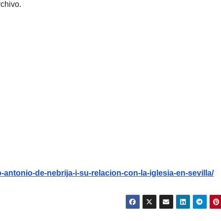
rchivo.
o-antonio-de-nebrija-i-su-relacion-con-la-iglesia-en-sevilla/