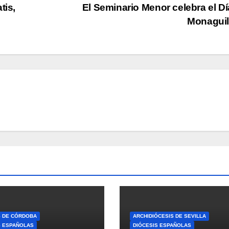
tis,
El Seminario Menor celebra el Dí
Monagui
S DE CÓRDOBA
ARCHIDIÓCESIS DE SEVILLA
S ESPAÑOLAS
DIÓCESIS ESPAÑOLAS