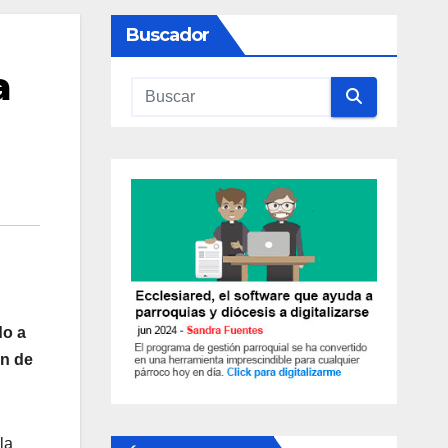
Buscador
a
do a
ón de
la