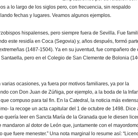
s a lo largo de los siglos pero, con frecuencia, sin respaldo
clando fechas y lugares. Veamos algunos ejemplos.
arzobispos hispalenses, pero siempre fuera de Sevilla. Fue famil
o este residía en Coca (Segovia) y, años después, formó part
s extremeñas (1487-1504). Ya en su juventud, fue compañero de 
e Santaella, pero en el Colegio de San Clemente de Bolonia (14
varias ocasiones, ya fuera por motivos familiares, ya por la
endo con Don Juan de Zúñiga, por ejemplo, a la boda de la Infa
que compuso para tal fin. En la Catedral, la noticia más extens
mo- la recoge un acta capitular del 1 de octubre de 1498. Dice 
o quería leer en Sancta María de la Granada que le diesen lice
s e mandaron al dotor de León que, juntamente con el mayordom
lo que fuere menester.” Una nota marginal lo resume así: “Licenc