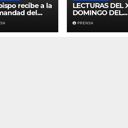
bispo recibe a la
LECTURAS DEL 
mandad del
DOMINGO DEL
ario
TIEMPO
NSA
PRENSA
ORDINARIO (A)