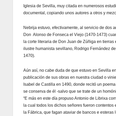
Iglesia de Sevilla, muy citada en numerosos estudio
documental, copiando unos autores a otros y mez
Nebrija estuvo, efectivamente, al servicio de dos 
Don Alonso de Fonseca el Viejo (1470-1473) cuand
la corte literaria de Don Juan de Zúñiga en tierra
ilustre humanista sevillano, Rodrigo Fernández d
1470).
Aún así, no cabe duda de que estuvo en Sevilla en 
publicación de sus obras en nuestra ciudad o vini
Isabel de Castilla en 1490, donde recitó un poema 
se conserva de él -salvo que se trate de un homóni
“E más en este día propuso Antonio de Librixa com
la cual todos los dichos señores fueron contento
la Fábrica, que fagan ataviar de bancos e esteras 