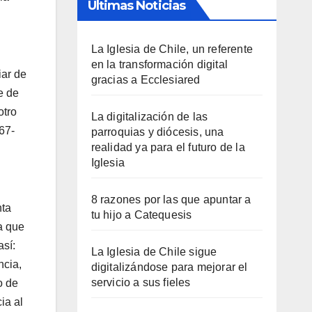
Últimas Noticias
La Iglesia de Chile, un referente
en la transformación digital
iar de
gracias a Ecclesiared
e de
otro
La digitalización de las
67-
parroquias y diócesis, una
realidad ya para el futuro de la
Iglesia
8 razones por las que apuntar a
nta
tu hijo a Catequesis
a que
así:
La Iglesia de Chile sigue
ncia,
digitalizándose para mejorar el
servicio a sus fieles
o de
ia al