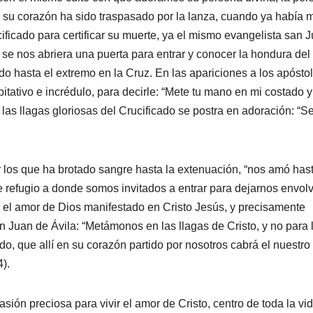
, su corazón ha sido traspasado por la lanza, cuando ya había 
cificado para certificar su muerte, ya el mismo evangelista san 
 se nos abriera una puerta para entrar y conocer la hondura de
o hasta el extremo en la Cruz. En las apariciones a los apósto
bitativo e incrédulo, para decirle: “Mete tu mano en mi costado 
 las llagas gloriosas del Crucificado se postra en adoración: “S
or los que ha brotado sangre hasta la extenuación, “nos amó hast
e refugio a donde somos invitados a entrar para dejarnos envol
 el amor de Dios manifestado en Cristo Jesús, y precisamente
 Juan de Ávila: “Metámonos en las llagas de Cristo, y no para
ado, que allí en su corazón partido por nosotros cabrá el nuestro
).
ión preciosa para vivir el amor de Cristo, centro de toda la vi