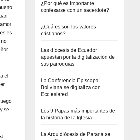
¿Por qué es importante
muerto
confesarse con un sacerdote?
Juan
l amor
¿Cuáles son los valores
les es
cristianos?
y no
eñor
Las diócesis de Ecuador
apuestan por la digitalización de
sus parroquias
a el
La Conferencia Episcopal
ver
Boliviana se digitaliza con
Ecclesiared
 luego
 y se
Los 9 Papas más importantes de
la historia de la Iglesia
La Arquidiócesis de Paraná se
da