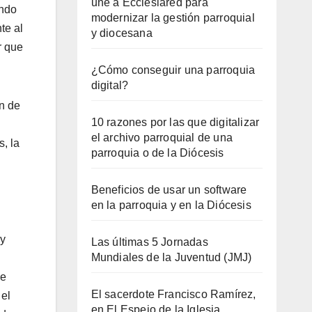
une a Ecclesiared para
endo
modernizar la gestión parroquial
te al
y diocesana
r que
¿Cómo conseguir una parroquia
digital?
n de
10 razones por las que digitalizar
el archivo parroquial de una
, la
parroquia o de la Diócesis
Beneficios de usar un software
en la parroquia y en la Diócesis
 y
Las últimas 5 Jornadas
Mundiales de la Juventud (JMJ)
ue
El sacerdote Francisco Ramírez,
 el
en El Espejo de la Iglesia