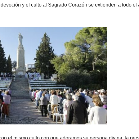
a devoción y el culto al Sagrado Corazón se extienden a todo el
on el mismo culto con que adoramos su persona divina, la per