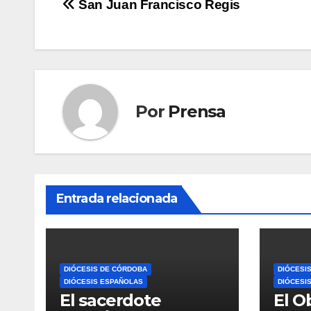
Navegación
San Juan Francisco Regis
de
entradas
Por
Prensa
Entrada relacionada
DIÓCESIS DE CÓRDOBA
DIÓCESI
DIÓCESIS ESPAÑOLAS
DIÓCESI
El sacerdote
El O