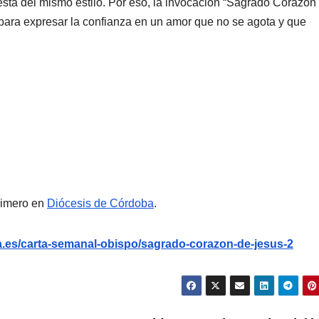
sta del mismo estilo. Por eso, la invocación “Sagrado Corazón
al para expresar la confianza en un amor que no se agota y que
rimero en
Diócesis de Córdoba
.
.es/carta-semanal-obispo/sagrado-corazon-de-jesus-2