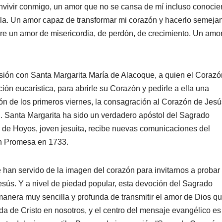
nvivir conmigo, un amor que no se cansa de mí incluso conoci
a. Un amor capaz de transformar mi corazón y hacerlo semejan
pre un amor de misericordia, de perdón, de crecimiento. Un amo
ión con Santa Margarita María de Alacoque, a quien el Corazó
ión eucarística, para abrirle su Corazón y pedirle a ella una
n de los primeros viernes, la consagración al Corazón de Jesús
n. Santa Margarita ha sido un verdadero apóstol del Sagrado
de Hoyos, joven jesuita, recibe nuevas comunicaciones del
an Promesa en 1733.
han servido de la imagen del corazón para invitarnos a probar
esús. Y a nivel de piedad popular, esta devoción del Sagrado
nera muy sencilla y profunda de transmitir el amor de Dios q
da de Cristo en nosotros, y el centro del mensaje evangélico es