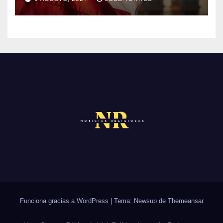
M
S
N
E
O
N
H
T
A
A
Y
R
C
I
O
O
M
S
E
N
T
A
R
Funciona gracias a WordPress
|
Tema: Newsup de
Themeansar
I