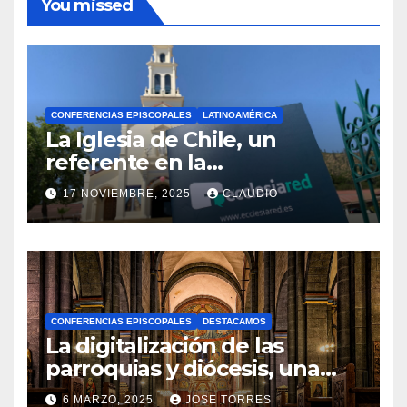
You missed
CONFERENCIAS EPISCOPALES
LATINOAMÉRICA
La Iglesia de Chile, un
referente en la
transformación digital
17 NOVIEMBRE, 2025
CLAUDIO
gracias a Ecclesiared
N
O
H
A
CONFERENCIAS EPISCOPALES
DESTACAMOS
Y
La digitalización de las
C
parroquias y diócesis, una
realidad ya para el futuro de
O
6 MARZO, 2025
JOSE TORRES