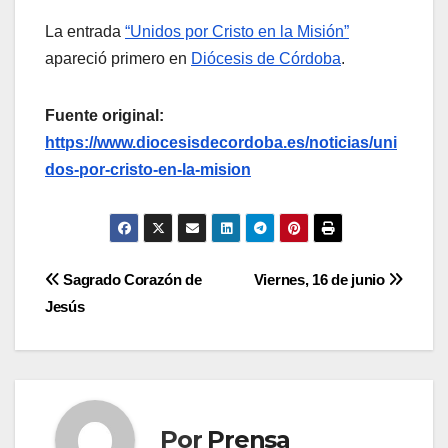
La entrada
“Unidos por Cristo en la Misión”
apareció primero en
Diócesis de Córdoba
.
Fuente original:
https://www.diocesisdecordoba.es/noticias/uni
dos-por-cristo-en-la-mision
Navegación
Sagrado Corazón de
Viernes, 16 de junio
Jesús
de
entradas
Por
Prensa