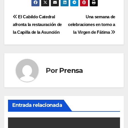
Navegación
El Cabildo Catedral
Una semana de
afronta la restauración de
celebraciones en torno a
de
la Capilla de la Asunción
la Virgen de Fátima
entradas
Por
Prensa
Entrada relacionada