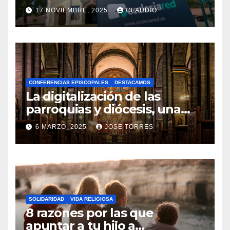
transformación digital
17 NOVIEMBRE, 2025
CLAUDIO
gracias a Ecclesiared
N
O
H
A
CONFERENCIAS EPISCOPALES
DESTACAMOS
Y
La digitalización de las
C
parroquias y diócesis, una
realidad ya para el futuro de
O
6 MARZO, 2025
JOSE TORRES
la Iglesia
M
N
E
O
N
H
T
A
A
SOLIDARIDAD
VIDA RELIGIOSA
Y
8 razones por las que
R
C
apuntar a tu hijo a
I