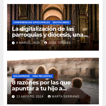
O
H
A
CONFERENCIAS EPISCOPALES
DESTACAMOS
Y
La digitalización de las
C
parroquias y diócesis, una
realidad ya para el futuro de
O
6 MARZO, 2025
JOSE TORRES
la Iglesia
M
N
E
O
N
H
T
A
A
SOLIDARIDAD
VIDA RELIGIOSA
Y
8 razones por las que
R
C
apuntar a tu hijo a
I
Catequesis
O
O
13 AGOSTO, 2024
MARTA SERRANO
M
S
N