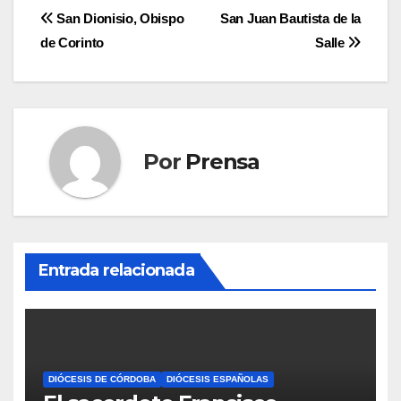
Navegación
San Dionisio, Obispo
San Juan Bautista de la
de Corinto
Salle
de
entradas
Por
Prensa
Entrada relacionada
DIÓCESIS DE CÓRDOBA
DIÓCESIS ESPAÑOLAS