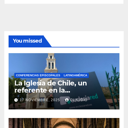
You missed
CONFERENCIAS EPISCOPALES
LATINOAMÉRICA
La Iglesia de Chile, un
referente en la
transformación digital
17 NOVIEMBRE, 2025
CLAUDIO
gracias a Ecclesiared
N
O
H