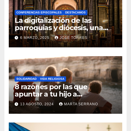
A
CONFERENCIAS EPISCOPALES
DESTACAMOS
Y
La digitalización de las
C
parroquias y diócesis, una
realidad ya para el futuro de
O
6 MARZO, 2025
JOSE TORRES
la Iglesia
M
N
E
O
N
H
T
A
A
SOLIDARIDAD
VIDA RELIGIOSA
Y
8 razones por las que
R
C
apuntar a tu hijo a
I
Catequesis
O
O
13 AGOSTO, 2024
MARTA SERRANO
M
S
N
E
O
N
H