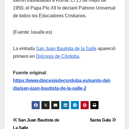
fueron trasladadas a Roma. El 15 de mayo de
1950, el Papa Pío XII lo declaró Patrono Universal
de todos los Educadores Cristianos.
(Fuente: lasalle.es)
La entrada
San Juan Bautista de la Salle
apareció
primero en
Diócesis de Córdoba
.
Fuente original:
https://www.diocesisdecordoba.es/santo-del-
dia/san-juan-bautista-de-la-salle-2
Navegación
San Juan Bautista de
Santa Gala
La Salle