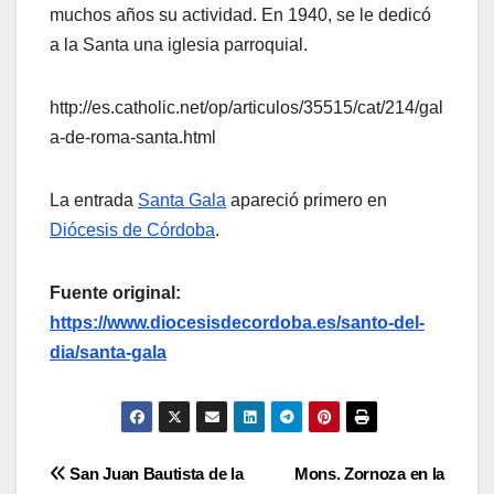
muchos años su actividad. En 1940, se le dedicó
a la Santa una iglesia parroquial.
http://es.catholic.net/op/articulos/35515/cat/214/gal
a-de-roma-santa.html
La entrada
Santa Gala
apareció primero en
Diócesis de Córdoba
.
Fuente original:
https://www.diocesisdecordoba.es/santo-del-
dia/santa-gala
Navegación
San Juan Bautista de la
Mons. Zornoza en la