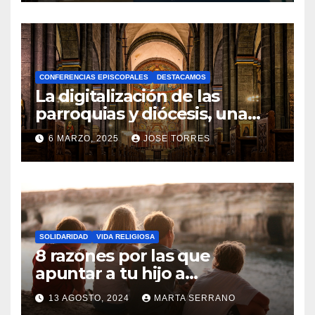
O
H
A
CONFERENCIAS EPISCOPALES
DESTACAMOS
Y
La digitalización de las
C
parroquias y diócesis, una
realidad ya para el futuro de
O
6 MARZO, 2025
JOSE TORRES
la Iglesia
M
N
E
O
N
H
T
A
A
SOLIDARIDAD
VIDA RELIGIOSA
Y
8 razones por las que
R
C
apuntar a tu hijo a
I
Catequesis
O
O
13 AGOSTO, 2024
MARTA SERRANO
M