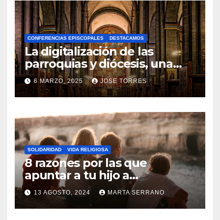
H
A
CONFERENCIAS EPISCOPALES
DESTACAMOS
Y
La digitalización de las
C
parroquias y diócesis, una
realidad ya para el futuro de
O
6 MARZO, 2025
JOSE TORRES
la Iglesia
M
N
E
O
N
H
T
A
A
SOLIDARIDAD
VIDA RELIGIOSA
Y
8 razones por las que
R
C
apuntar a tu hijo a
I
Catequesis
O
O
13 AGOSTO, 2024
MARTA SERRANO
M
S
N
E