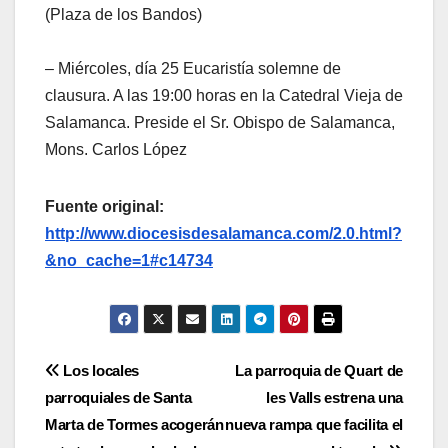
(Plaza de los Bandos)
– Miércoles, día 25 Eucaristía solemne de
clausura. A las 19:00 horas en la Catedral Vieja de
Salamanca. Preside el Sr. Obispo de Salamanca,
Mons. Carlos López
Fuente original:
http://www.diocesisdesalamanca.com/2.0.html?
&no_cache=1#c14734
Navegación
Los locales
La parroquia de Quart de
parroquiales de Santa
les Valls estrena una
de
Marta de Tormes acogerán
nueva rampa que facilita el