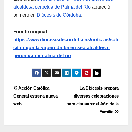
alcaldesa perpetua de Palma del Río
apareció
primero en
Diócesis de Córdoba
.
Fuente original:
https://www.diocesisdecordoba.es/noticias/soli
citan-que-la-virgen-de-belen-sea-alcaldesa-
perpetua-de-palma-del-rio
Navegación
Acción Católica
La Diócesis prepara
General estrena nueva
diversas celebraciones
de
web
para clausurar el Año de la
entradas
Familia