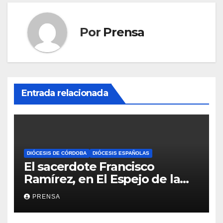
Por
Prensa
Entrada relacionada
DIÓCESIS DE CÓRDOBA
DIÓCESIS ESPAÑOLAS
El sacerdote Francisco
Ramírez, en El Espejo de la
Iglesia
PRENSA