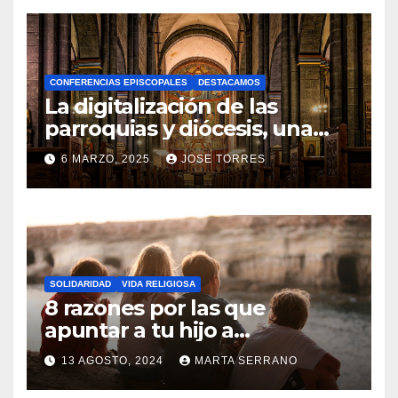
O
H
A
CONFERENCIAS EPISCOPALES
DESTACAMOS
Y
La digitalización de las
C
parroquias y diócesis, una
realidad ya para el futuro de
O
6 MARZO, 2025
JOSE TORRES
la Iglesia
M
N
E
O
N
H
T
A
A
SOLIDARIDAD
VIDA RELIGIOSA
Y
8 razones por las que
R
C
apuntar a tu hijo a
I
Catequesis
O
O
13 AGOSTO, 2024
MARTA SERRANO
M
S
N