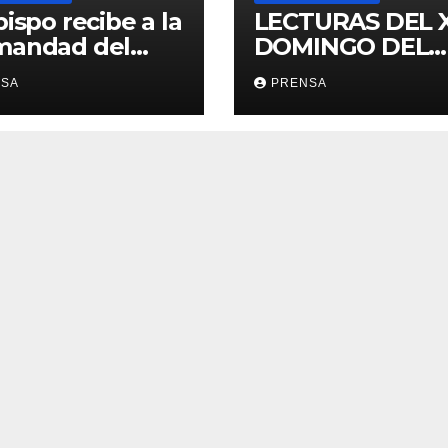
bispo recibe a la
LECTURAS DEL 
mandad del
DOMINGO DEL
ario
TIEMPO
NSA
PRENSA
ORDINARIO (A)