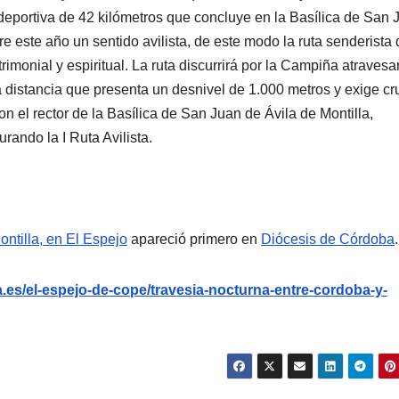
 deportiva de 42 kilómetros que concluye en la Basílica de San 
re este año un sentido avilista, de este modo la ruta senderista
trimonial y espiritual. La ruta discurrirá por la Campiña atraves
istancia que presenta un desnivel de 1.000 metros y exige cr
n el rector de la Basílica de San Juan de Ávila de Montilla,
ando la I Ruta Avilista.
ontilla, en El Espejo
apareció primero en
Diócesis de Córdoba
.
.es/el-espejo-de-cope/travesia-nocturna-entre-cordoba-y-