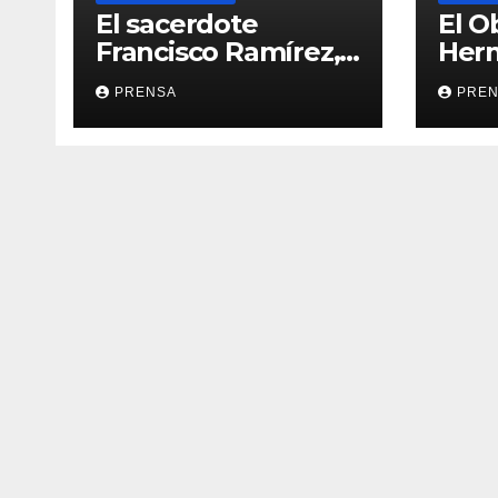
El sacerdote
El O
Francisco Ramírez,
Her
en El Espejo de la
Calv
PRENSA
PRE
Iglesia