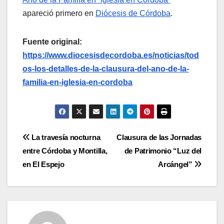
apareció primero en
Diócesis de Córdoba
.
Fuente original:
https://www.diocesisdecordoba.es/noticias/tod
os-los-detalles-de-la-clausura-del-ano-de-la-
familia-en-iglesia-en-cordoba
Navegación
La travesía nocturna
Clausura de las Jornadas
entre Córdoba y Montilla,
de Patrimonio “Luz del
de
en El Espejo
Arcángel”
entradas