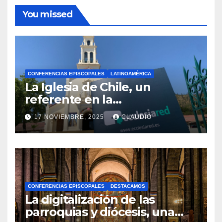
You missed
CONFERENCIAS EPISCOPALES
LATINOAMÉRICA
La Iglesia de Chile, un
referente en la
transformación digital
17 NOVIEMBRE, 2025
CLAUDIO
gracias a Ecclesiared
N
O
H
A
CONFERENCIAS EPISCOPALES
DESTACAMOS
Y
La digitalización de las
C
parroquias y diócesis, una
O