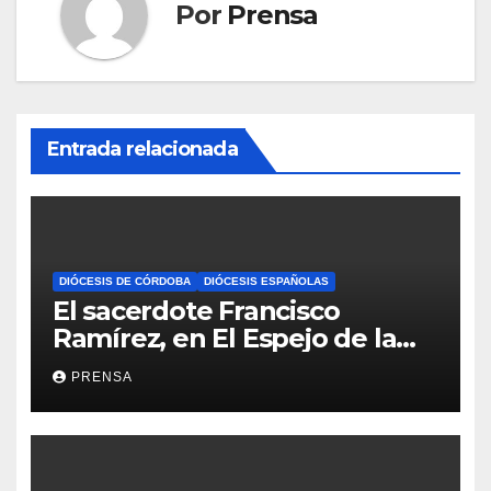
Por
Prensa
Entrada relacionada
DIÓCESIS DE CÓRDOBA
DIÓCESIS ESPAÑOLAS
El sacerdote Francisco
Ramírez, en El Espejo de la
Iglesia
PRENSA