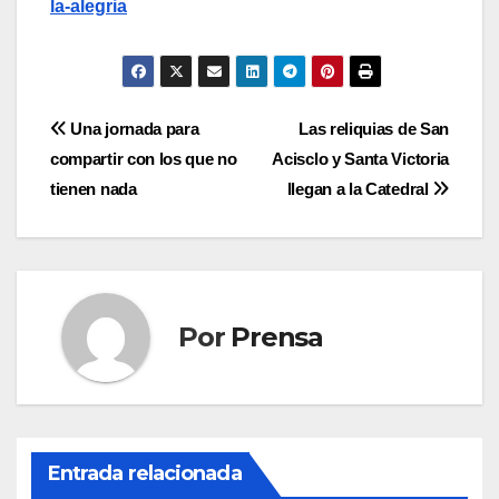
la-alegria
Navegación
Una jornada para
Las reliquias de San
compartir con los que no
Acisclo y Santa Victoria
de
tienen nada
llegan a la Catedral
entradas
Por
Prensa
Entrada relacionada