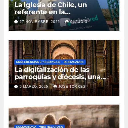
La Iglesia de Chile, un
referente en la
transformación digital
17 NOVIEMBRE, 2025
CLAUDIO
gracias a Ecclesiared
N
O
H
A
CONFERENCIAS EPISCOPALES
DESTACAMOS
Y
La digitalización de las
C
parroquias y diócesis, una
realidad ya para el futuro de
O
6 MARZO, 2025
JOSE TORRES
la Iglesia
M
N
E
O
N
H
T
A
A
SOLIDARIDAD
VIDA RELIGIOSA