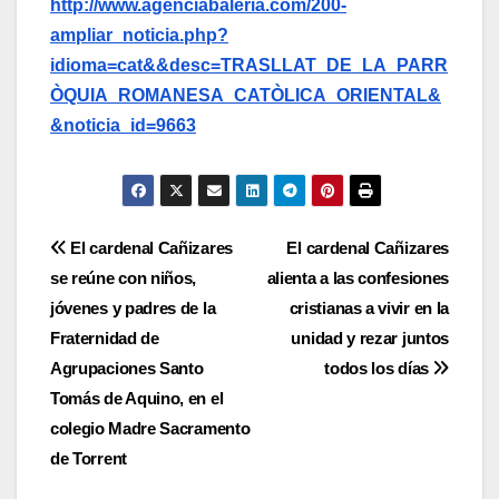
http://www.agenciabaleria.com/200-
ampliar_noticia.php?
idioma=cat&&desc=TRASLLAT_DE_LA_PARR
ÒQUIA_ROMANESA_CATÒLICA_ORIENTAL&
&noticia_id=9663
Navegación
El cardenal Cañizares
El cardenal Cañizares
se reúne con niños,
alienta a las confesiones
de
jóvenes y padres de la
cristianas a vivir en la
entradas
Fraternidad de
unidad y rezar juntos
Agrupaciones Santo
todos los días
Tomás de Aquino, en el
colegio Madre Sacramento
de Torrent