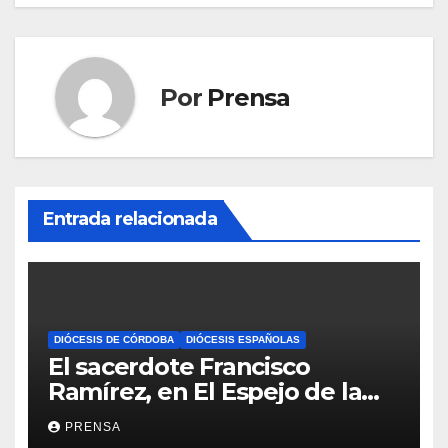
Por
Prensa
Entrada relacionada
DIÓCESIS DE CÓRDOBA
DIÓCESIS ESPAÑOLAS
El sacerdote Francisco
Ramírez, en El Espejo de la
Iglesia
PRENSA