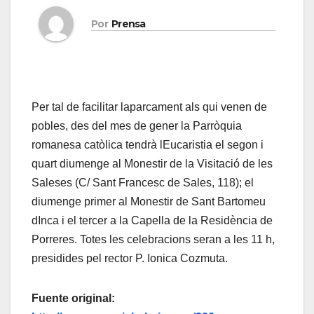
Por
Prensa
Per tal de facilitar laparcament als qui venen de
pobles, des del mes de gener la Parròquia
romanesa catòlica tendrà lEucaristia el segon i
quart diumenge al Monestir de la Visitació de les
Saleses (C/ Sant Francesc de Sales, 118); el
diumenge primer al Monestir de Sant Bartomeu
dInca i el tercer a la Capella de la Residència de
Porreres. Totes les celebracions seran a les 11 h,
presidides pel rector P. Ionica Cozmuta.
Fuente original: