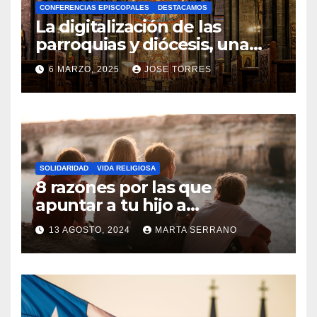
CONFERENCIAS EPISCOPALES
DESTACAMOS
Y
La digitalización de las
C
parroquias y diócesis, una
realidad ya para el futuro de
O
6 MARZO, 2025
JOSE TORRES
la Iglesia
M
N
E
O
N
H
T
A
A
SOLIDARIDAD
VIDA RELIGIOSA
Y
8 razones por las que
R
C
apuntar a tu hijo a
I
Catequesis
O
O
13 AGOSTO, 2024
MARTA SERRANO
M
S
N
E
O
N
H
T
A