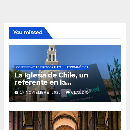
You missed
CONFERENCIAS EPISCOPALES
LATINOAMÉRICA
La Iglesia de Chile, un
referente en la
transformación digital
17 NOVIEMBRE, 2025
CLAUDIO
gracias a Ecclesiared
N
O
H
A