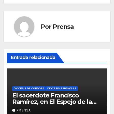
entradas
Por
Prensa
Entrada relacionada
DIÓCESIS DE CÓRDOBA
DIÓCESIS ESPAÑOLAS
El sacerdote Francisco
Ramírez, en El Espejo de la
Iglesia
PRENSA