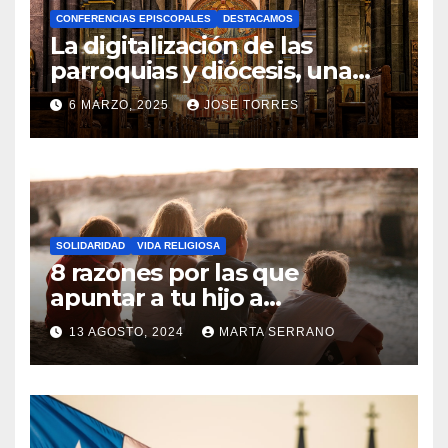
CONFERENCIAS EPISCOPALES
DESTACAMOS
Y
La digitalización de las
C
parroquias y diócesis, una
realidad ya para el futuro de
O
6 MARZO, 2025
JOSE TORRES
la Iglesia
M
N
E
O
N
H
T
A
A
SOLIDARIDAD
VIDA RELIGIOSA
Y
8 razones por las que
R
C
apuntar a tu hijo a
I
Catequesis
O
O
13 AGOSTO, 2024
MARTA SERRANO
M
S
N
E
O
N
H
T