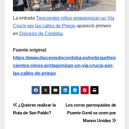
La entrada
Trescientos niños protagonizan un Vía
Crucis por las calles de Priego
apareció primero
en
Diócesis de Córdoba
.
Fuente original:
https://www.diocesisdecordoba.es/noticias/tres
cientos-ninos-protagonizan-un-via-crucis-por-
las-calles-de-priego
Navegación
¿Quieres realizar la
Los coros parroquiales de
Ruta de San Pablo?
Puente Genil se unen por
de
Manos Unidas