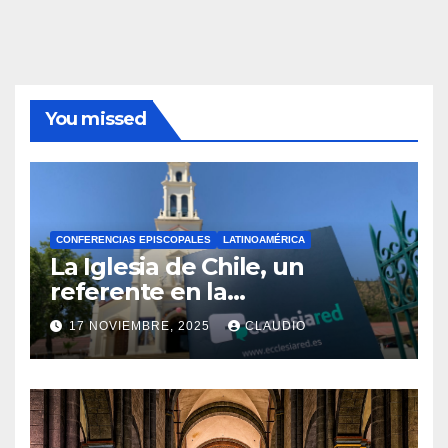
You missed
CONFERENCIAS EPISCOPALES
LATINOAMÉRICA
La Iglesia de Chile, un
referente en la
transformación digital
17 NOVIEMBRE, 2025
CLAUDIO
gracias a Ecclesiared
N
O
H
A