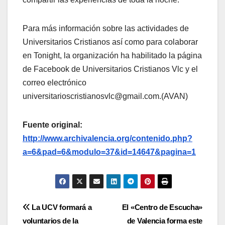
Para más información sobre las actividades de
Universitarios Cristianos así como para colaborar
en Tonight, la organización ha habilitado la página
de Facebook de Universitarios Cristianos Vlc y el
correo electrónico
universitarioscristianosvlc@gmail.com.(AVAN)
Fuente original:
http://www.archivalencia.org/contenido.php?
a=6&pad=6&modulo=37&id=14647&pagina=1
Navegación
La UCV formará a
El «Centro de Escucha»
voluntarios de la
de Valencia forma este