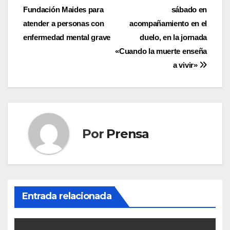
de
Fundación Maides para
sábado en
entradas
atender a personas con
acompañamiento en el
enfermedad mental grave
duelo, en la jornada
«Cuando la muerte enseña
a vivir»
Por
Prensa
Entrada relacionada