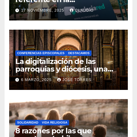
transformación digital
17 NOVIEMBRE, 2025
CLAUDIO
gracias a Ecclesiared
N
O
H
A
CONFERENCIAS EPISCOPALES
DESTACAMOS
Y
La digitalización de las
C
parroquias y diócesis, una
realidad ya para el futuro de
O
6 MARZO, 2025
JOSE TORRES
la Iglesia
M
N
E
O
N
H
T
A
A
SOLIDARIDAD
VIDA RELIGIOSA
Y
8 razones por las que
R
C