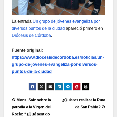
La entrada
Un grupo de jóvenes evangeliza por
diversos puntos de la ciudad
apareció primero en
Diócesis de Córdoba
.
Fuente original:
https://www.diocesisdecordoba.es/noticias/un-
grupo-de-jovenes-evangeliza-por-diversos-
puntos-de-la-ciudad
Navegación
Mons. Saiz sobre la
¿Quieres realizar la Ruta
parodia a la Virgen del
de San Pablo?
de
Rocío: “¿Qué sentido