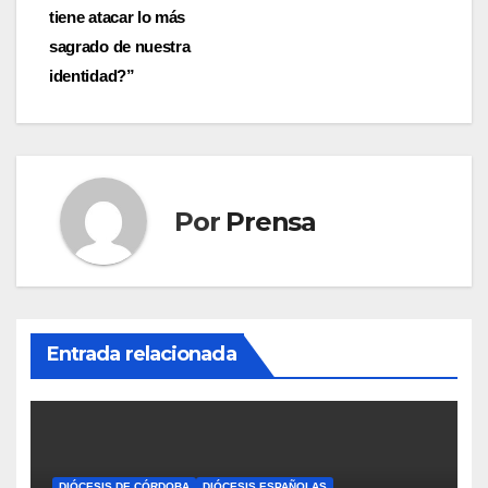
entradas
tiene atacar lo más
sagrado de nuestra
identidad?”
Por
Prensa
Entrada relacionada
DIÓCESIS DE CÓRDOBA
DIÓCESIS ESPAÑOLAS