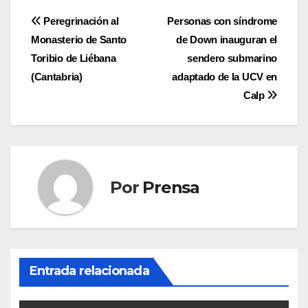
Navegación
Peregrinación al
Personas con síndrome
Monasterio de Santo
de Down inauguran el
de
Toribio de Liébana
sendero submarino
entradas
(Cantabria)
adaptado de la UCV en
Calp
Por
Prensa
Entrada relacionada