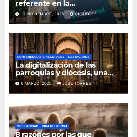
referente en la
transformación digital
17 NOVIEMBRE, 2025
CLAUDIO
gracias a Ecclesiared
N
O
H
A
CONFERENCIAS EPISCOPALES
DESTACAMOS
Y
La digitalización de las
C
parroquias y diócesis, una
realidad ya para el futuro de
O
6 MARZO, 2025
JOSE TORRES
la Iglesia
M
N
E
O
N
H
T
A
A
SOLIDARIDAD
VIDA RELIGIOSA
Y
8 razones por las que
R