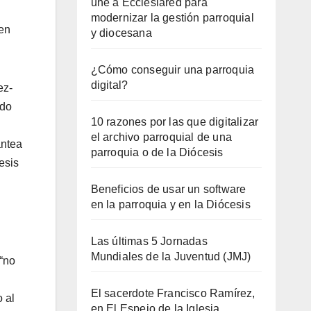
une a Ecclesiared para
modernizar la gestión parroquial
gen
y diocesana
¿Cómo conseguir una parroquia
digital?
ez-
ado
10 razones por las que digitalizar
el archivo parroquial de una
antea
parroquia o de la Diócesis
esis
Beneficios de usar un software
en la parroquia y en la Diócesis
Las últimas 5 Jornadas
Mundiales de la Juventud (JMJ)
 “no
El sacerdote Francisco Ramírez,
 al
en El Espejo de la Iglesia