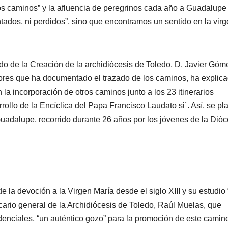
s caminos” y la afluencia de peregrinos cada año a Guadalupe
tados, ni perdidos”, sino que encontramos un sentido en la vir
do de la Creación de la archidiócesis de Toledo, D. Javier Góm
iadores que ha documentado el trazado de los caminos, ha explic
la incorporación de otros caminos junto a los 23 itinerarios
rrollo de la Encíclica del Papa Francisco Laudato si´. Así, se pl
Guadalupe, recorrido durante 26 años por los jóvenes de la Dióc
la devoción a la Virgen María desde el siglo XIII y su estudio
ario general de la Archidiócesis de Toledo, Raúl Muelas, que
denciales, “un auténtico gozo” para la promoción de este camino