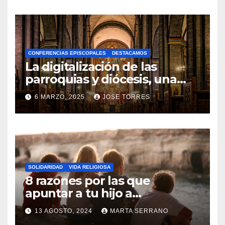
O
H
A
CONFERENCIAS EPISCOPALES
DESTACAMOS
Y
La digitalización de las
C
parroquias y diócesis, una
realidad ya para el futuro de
O
6 MARZO, 2025
JOSE TORRES
la Iglesia
M
N
E
O
N
H
T
A
A
SOLIDARIDAD
VIDA RELIGIOSA
Y
8 razones por las que
R
C
apuntar a tu hijo a
I
Catequesis
O
O
13 AGOSTO, 2024
MARTA SERRANO
M
S