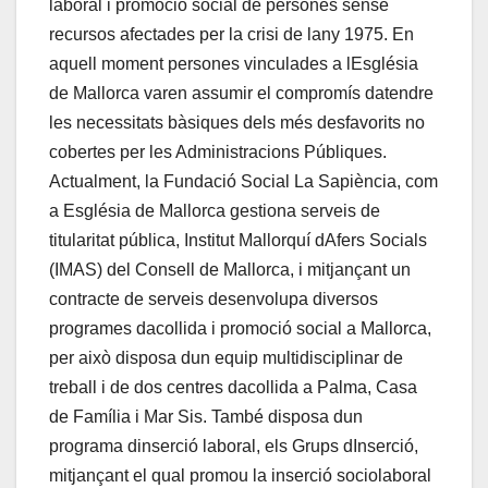
laboral i promoció social de persones sense
recursos afectades per la crisi de lany 1975. En
aquell moment persones vinculades a lEsglésia
de Mallorca varen assumir el compromís datendre
les necessitats bàsiques dels més desfavorits no
cobertes per les Administracions Públiques.
Actualment, la Fundació Social La Sapiència, com
a Església de Mallorca gestiona serveis de
titularitat pública, Institut Mallorquí dAfers Socials
(IMAS) del Consell de Mallorca, i mitjançant un
contracte de serveis desenvolupa diversos
programes dacollida i promoció social a Mallorca,
per això disposa dun equip multidisciplinar de
treball i de dos centres dacollida a Palma, Casa
de Família i Mar Sis. També disposa dun
programa dinserció laboral, els Grups dInserció,
mitjançant el qual promou la inserció sociolaboral