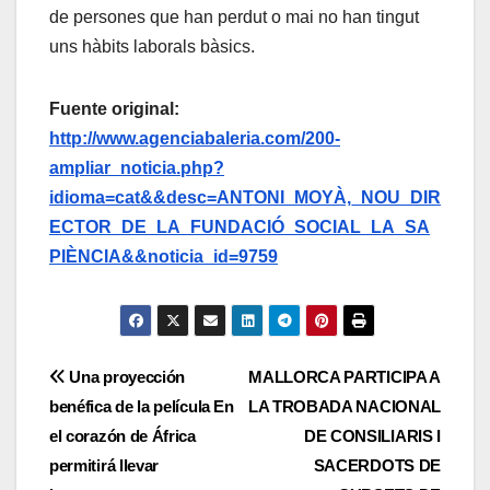
de persones que han perdut o mai no han tingut
uns hàbits laborals bàsics.
Fuente original:
http://www.agenciabaleria.com/200-
ampliar_noticia.php?
idioma=cat&&desc=ANTONI_MOYÀ,_NOU_DIR
ECTOR_DE_LA_FUNDACIÓ_SOCIAL_LA_SA
PIÈNCIA&&noticia_id=9759
Navegación
Una proyección
MALLORCA PARTICIPA A
benéfica de la película En
LA TROBADA NACIONAL
de
el corazón de África
DE CONSILIARIS I
entradas
permitirá llevar
SACERDOTS DE