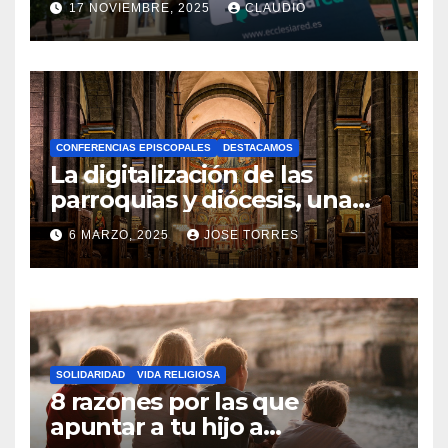
17 NOVIEMBRE, 2025
CLAUDIO
gracias a Ecclesiared
N
O
H
A
CONFERENCIAS EPISCOPALES
DESTACAMOS
Y
La digitalización de las
C
parroquias y diócesis, una
realidad ya para el futuro de
O
6 MARZO, 2025
JOSE TORRES
la Iglesia
M
N
E
O
N
H
T
A
A
SOLIDARIDAD
VIDA RELIGIOSA
Y
8 razones por las que
R
C
apuntar a tu hijo a
I
O