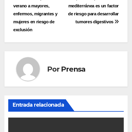
de
verano a mayores,
mediterránea es un factor
entradas
enfermos, migrantes y
de riesgo para desarrollar
mujeres en riesgo de
tumores digestivos
exclusión
Por
Prensa
Entrada relacionada