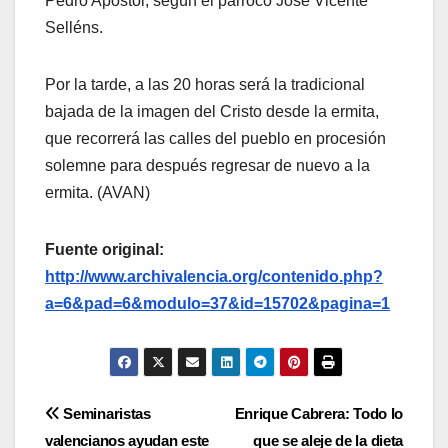
Pedro Apóstol, según el párroco José Vicente
Selléns.
Por la tarde, a las 20 horas será la tradicional
bajada de la imagen del Cristo desde la ermita,
que recorrerá las calles del pueblo en procesión
solemne para después regresar de nuevo a la
ermita. (AVAN)
Fuente original:
http://www.archivalencia.org/contenido.php?
a=6&pad=6&modulo=37&id=15702&pagina=1
Navegación
Seminaristas
Enrique Cabrera: Todo lo
valencianos ayudan este
que se aleje de la dieta