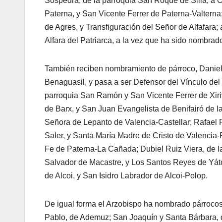
Sospedra, de la parroquia San Roque de Silla; a 
Paterna, y San Vicente Ferrer de Paterna-Valterna
de Agres, y Transfiguración del Señor de Alfafara;
Alfara del Patriarca, a la vez que ha sido nombra
También reciben nombramiento de párroco, Daniel
Benaguasil, y pasa a ser Defensor del Vínculo del 
parroquia San Ramón y San Vicente Ferrer de Xiri
de Barx, y San Juan Evangelista de Benifairó de la
Señora de Lepanto de Valencia-Castellar; Rafael 
Saler, y Santa María Madre de Cristo de Valencia-
Fe de Paterna-La Cañada; Dubiel Ruiz Viera, de la
Salvador de Macastre, y Los Santos Reyes de Yáto
de Alcoi, y San Isidro Labrador de Alcoi-Polop.
De igual forma el Arzobispo ha nombrado párrocos
Pablo, de Ademuz; San Joaquín y Santa Bárbara, d