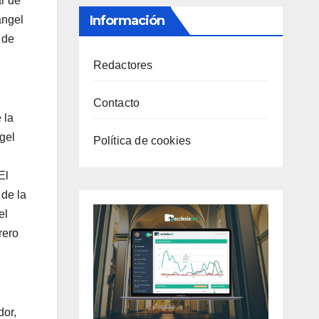
r de
Información
ángel
 de
Redactores
Contacto
 la
gel
Política de cookies
El
 de la
el
rero
dor,