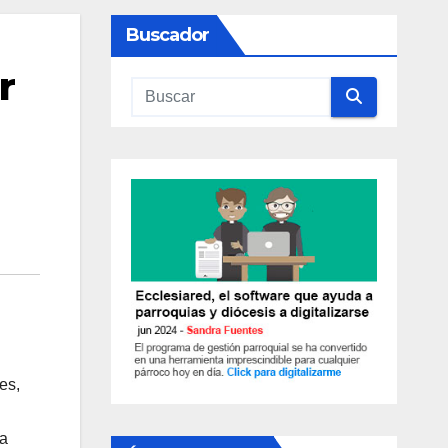
Buscador
r
es,
la