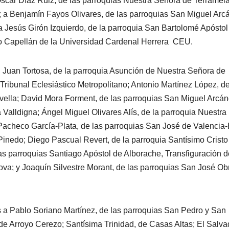
Óscar Díaz Ruiz, de las parroquias Nuestra Señora de Terramela
; a Benjamín Fayos Olivares, de las parroquias San Miguel Arc
 a Jesús Girón Izquierdo, de la parroquia San Bartolomé Apóstol
do Capellán de la Universidad Cardenal Herrera  CEU.
 Juan Tortosa, de la parroquia Asunción de Nuestra Señora de
Tribunal Eclesiástico Metropolitano; Antonio Martínez López, de
vella; David Mora Forment, de las parroquias San Miguel Arcán
 Valldigna; Ángel Miguel Olivares Alís, de la parroquia Nuestra
Pacheco García-Plata, de las parroquias San José de Valencia-
Pinedo; Diego Pascual Revert, de la parroquia Santísimo Cristo
s parroquias Santiago Apóstol de Alborache, Transfiguración d
va; y Joaquín Silvestre Morant, de las parroquias San José Ob
 a Pablo Soriano Martínez, de las parroquias San Pedro y San
e Arroyo Cerezo; Santísima Trinidad, de Casas Altas; El Salva