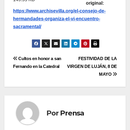
original:
https://www.archisevilla.org/el-consejo-de-
hermandades-organiza-el-vi-encuentro-
sacramental/
Navegación
Cultos en honor a san
FESTIVIDAD DE LA
Fernando en la Catedral
VIRGEN DE LUJÁN, 8 DE
de
MAYO
entradas
Por
Prensa