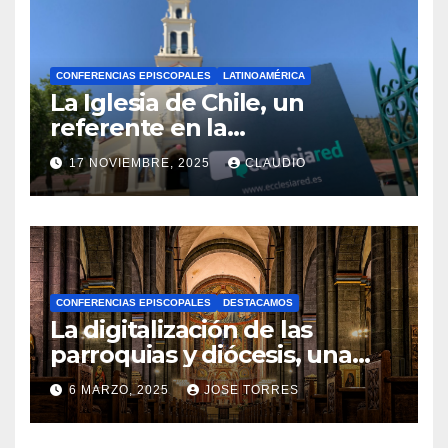
CONFERENCIAS EPISCOPALES
LATINOAMÉRICA
La Iglesia de Chile, un
referente en la
transformación digital
17 NOVIEMBRE, 2025
CLAUDIO
gracias a Ecclesiared
N
O
H
A
CONFERENCIAS EPISCOPALES
DESTACAMOS
Y
La digitalización de las
C
parroquias y diócesis, una
realidad ya para el futuro de
O
6 MARZO, 2025
JOSE TORRES
la Iglesia
M
N
E