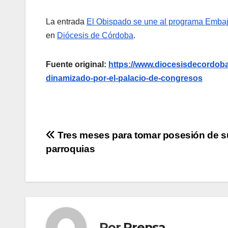
La entrada
El Obispado se une al programa Embaj
en
Diócesis de Córdoba
.
Fuente original:
https://www.diocesisdecordoba
dinamizado-por-el-palacio-de-congresos
Navegación
Tres meses para tomar posesión de s
parroquias
de
entradas
Por
Prensa