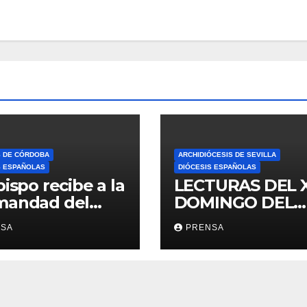
S DE CÓRDOBA
ARCHIDIÓCESIS DE SEVILLA
S ESPAÑOLAS
DIÓCESIS ESPAÑOLAS
bispo recibe a la
LECTURAS DEL 
mandad del
DOMINGO DEL
ario
TIEMPO
NSA
PRENSA
ORDINARIO (A)