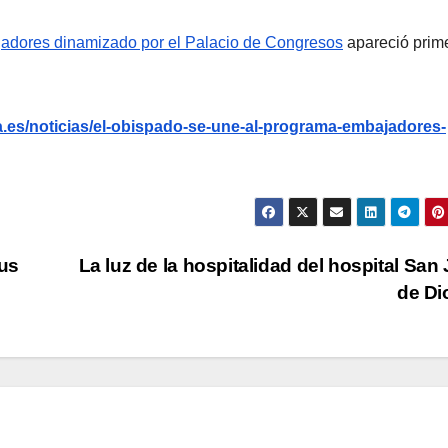
adores dinamizado por el Palacio de Congresos
apareció prim
.es/noticias/el-obispado-se-une-al-programa-embajadores-
us
La luz de la hospitalidad del hospital San
de D