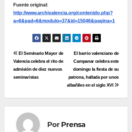
Fuente original:
http://www.archivalencia.org/contenido.php?
a=6&pad=6&modulo=37&id=15046&pagina=1
Navegación
El Seminario Mayor de
El barrio valenciano de
Valencia celebra el rito de
Campanar celebra este
de
admisión de diez nuevos
domingo la fiesta de su
entradas
seminaristas
patrona, hallada por unos
albañiles en el siglo XVI
Por
Prensa