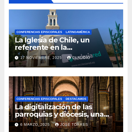
CONFERENCIAS EPISCOPALES
LATINOAMÉRICA
La Iglesia de Chile, un
referente en la
transformación digital
17 NOVIEMBRE, 2025
CLAUDIO
gracias a Ecclesiared
N
O
H
A
CONFERENCIAS EPISCOPALES
DESTACAMOS
Y
La digitalización de las
C
parroquias y diócesis, una
realidad ya para el futuro de
O
6 MARZO, 2025
JOSE TORRES
la Iglesia
M