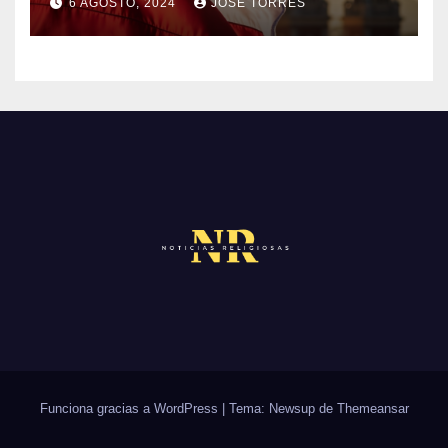
6 AGOSTO, 2024
JOSE TORRES
M
S
N
E
O
N
H
T
A
A
Y
R
C
I
O
O
M
S
E
N
T
A
R
Funciona gracias a WordPress
|
Tema: Newsup de
Themeansar
I