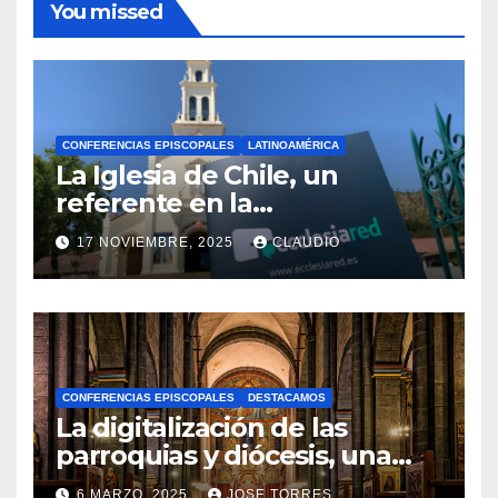
You missed
CONFERENCIAS EPISCOPALES
LATINOAMÉRICA
La Iglesia de Chile, un
referente en la
transformación digital
17 NOVIEMBRE, 2025
CLAUDIO
gracias a Ecclesiared
N
O
H
A
CONFERENCIAS EPISCOPALES
DESTACAMOS
Y
La digitalización de las
C
parroquias y diócesis, una
realidad ya para el futuro de
O
6 MARZO, 2025
JOSE TORRES