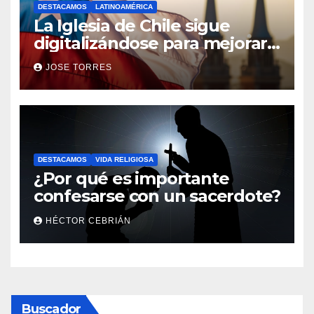
DESTACAMOS
LATINOAMÉRICA
La Iglesia de Chile sigue
digitalizándose para mejorar
el servicio a sus fieles
JOSE TORRES
DESTACAMOS
VIDA RELIGIOSA
¿Por qué es importante
confesarse con un sacerdote?
HÉCTOR CEBRIÁN
Buscador