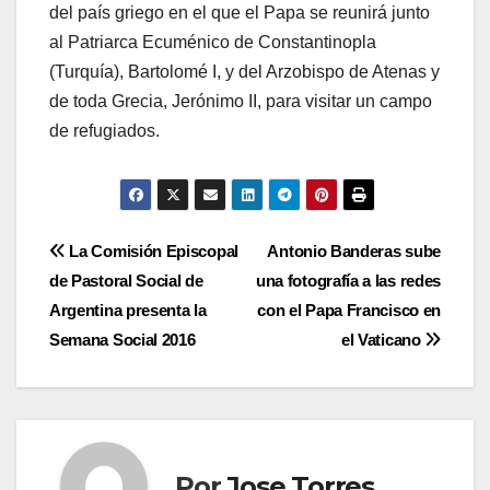
del país griego en el que el Papa se reunirá junto
al Patriarca Ecuménico de Constantinopla
(Turquía), Bartolomé I, y del Arzobispo de Atenas y
de toda Grecia, Jerónimo II, para visitar un campo
de refugiados.
Navegación
La Comisión Episcopal
Antonio Banderas sube
de Pastoral Social de
una fotografía a las redes
de
Argentina presenta la
con el Papa Francisco en
entradas
Semana Social 2016
el Vaticano
Por
Jose Torres