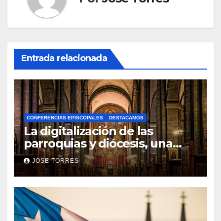
Entrada relacionada
CONFERENCIAS EPISCOPALES
DESTACAMOS
La digitalización de las
parroquias y diócesis, una
realidad ya para el futuro de
JOSE TORRES
la Iglesia