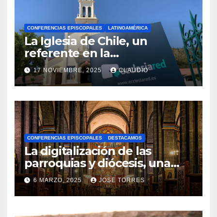
CONFERENCIAS EPISCOPALES
LATINOAMÉRICA
La Iglesia de Chile, un
referente en la
transformación digital
17 NOVIEMBRE, 2025
CLAUDIO
gracias a Ecclesiared
N
O
H
A
CONFERENCIAS EPISCOPALES
DESTACAMOS
Y
La digitalización de las
C
parroquias y diócesis, una
realidad ya para el futuro de
O
6 MARZO, 2025
JOSE TORRES
la Iglesia
M
N
E
O
N