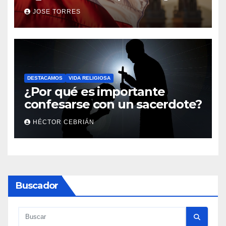
el servicio a sus fieles
JOSE TORRES
DESTACAMOS
VIDA RELIGIOSA
¿Por qué es importante
confesarse con un sacerdote?
HÉCTOR CEBRIÁN
Buscador