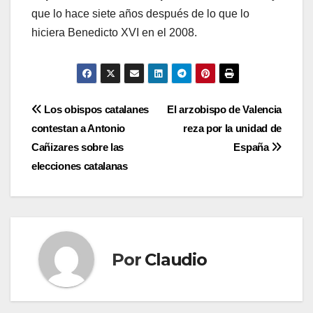
que lo hace siete años después de lo que lo
hiciera Benedicto XVI en el 2008.
Navegación
Los obispos catalanes
El arzobispo de Valencia
contestan a Antonio
reza por la unidad de
de
Cañizares sobre las
España
entradas
elecciones catalanas
Por
Claudio