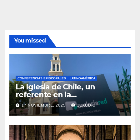
You missed
CONFERENCIAS EPISCOPALES
LATINOAMÉRICA
La Iglesia de Chile, un
referente en la
transformación digital
17 NOVIEMBRE, 2025
CLAUDIO
gracias a Ecclesiared
N
O
H