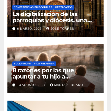
A
CONFERENCIAS EPISCOPALES
DESTACAMOS
Y
La digitalización de las
C
parroquias y diócesis, una
realidad ya para el futuro de
O
6 MARZO, 2025
JOSE TORRES
la Iglesia
M
N
E
O
N
H
T
A
A
SOLIDARIDAD
VIDA RELIGIOSA
Y
8 razones por las que
R
C
apuntar a tu hijo a
I
Catequesis
O
O
13 AGOSTO, 2024
MARTA SERRANO
M
S
N
E
O
N
H
T