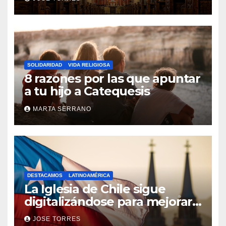
la Iglesia
SOLIDARIDAD
VIDA RELIGIOSA
8 razones por las que apuntar
a tu hijo a Catequesis
MARTA SERRANO
DESTACAMOS
LATINOAMÉRICA
La Iglesia de Chile sigue
digitalizándose para mejorar
el servicio a sus fieles
JOSE TORRES