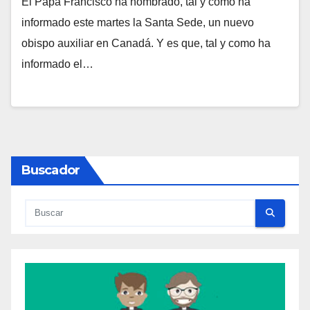
El Papa Francisco ha nombrado, tal y como ha
N
informado este martes la Santa Sede, un nuevo
O
obispo auxiliar en Canadá. Y es que, tal y como ha
H
informado el…
A
Y
C
O
M
Buscador
E
N
T
A
R
I
O