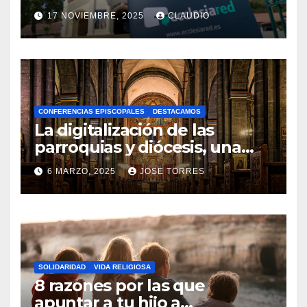
transformación digital
17 NOVIEMBRE, 2025
CLAUDIO
gracias a Ecclesiared
N
O
H
A
CONFERENCIAS EPISCOPALES
DESTACAMOS
Y
La digitalización de las
C
parroquias y diócesis, una
realidad ya para el futuro de
O
6 MARZO, 2025
JOSE TORRES
la Iglesia
M
N
E
O
N
H
T
A
A
SOLIDARIDAD
VIDA RELIGIOSA
Y
8 razones por las que
R
C
apuntar a tu hijo a
I