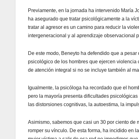
Previamente, en la jornada ha intervenido María 
ha asegurado que tratar psicológicamente a la víct
tratar al agresor es un camino para reducir la viol
intergeneracional y al aprendizaje observacional por
De este modo, Beneyto ha defendido que a pesar 
psicológico de los hombres que ejercen violencia co
de atención integral si no se incluye también al mal
Igualmente, la psicóloga ha recordado que el hom
pero la mayoría presenta dificultades psicológicas
las distorsiones cognitivas, la autoestima, la impulsi
Asimismo, sabemos que casi un 30 por ciento de m
romper su vínculo. De esta forma, ha incidido en l
mujer víctima a salir de esa red no impedimos que