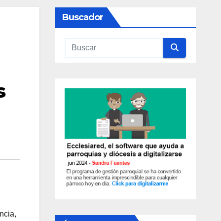
Buscador
s
ncia,