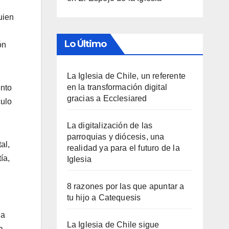
uien
Lo Último
ón
La Iglesia de Chile, un referente
en la transformación digital
ento
gracias a Ecclesiared
culo
La digitalización de las
parroquias y diócesis, una
al,
realidad ya para el futuro de la
ía,
Iglesia
8 razones por las que apuntar a
tu hijo a Catequesis
na
La Iglesia de Chile sigue
a,