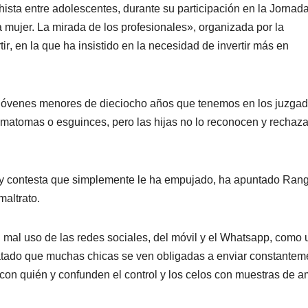
ista entre adolescentes, durante su participación en la Jornad
a mujer. La mirada de los profesionales», organizada por la
r, en la que ha insistido en la necesidad de invertir más en
 jóvenes menores de dieciocho años que tenemos en los juzgad
ematomas o esguinces, pero las hijas no lo reconocen y rechaza
o y contesta que simplemente le ha empujado, ha apuntado Rang
maltrato.
l mal uso de las redes sociales, del móvil y el Whatsapp, como 
relatado que muchas chicas se ven obligadas a enviar constantem
con quién y confunden el control y los celos con muestras de am