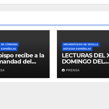
S DE CÓRDOBA
ARCHIDIÓCESIS DE SEVILLA
S ESPAÑOLAS
DIÓCESIS ESPAÑOLAS
bispo recibe a la
LECTURAS DEL 
mandad del
DOMINGO DEL
ario
TIEMPO
NSA
PRENSA
ORDINARIO (A)