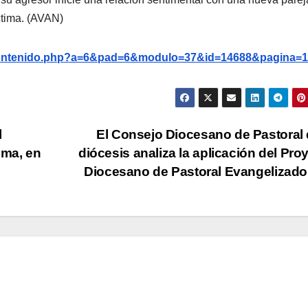
tima. (AVAN)
g/contenido.php?a=6&pad=6&modulo=37&id=14688&pagina=1
l
El Consejo Diocesano de Pastoral 
ima, en
diócesis analiza la aplicación del Pro
Diocesano de Pastoral Evangelizad