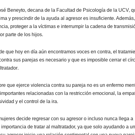
José Beneyto, decana de la Facultad de Psicología de la UCV, q
ima y prescindir de la ayuda al agresor es insuficiente. Además,
encia, proteger a la víctimas e interrumpir la cadena de transmisi
 parte de los hijos.
de que hoy en día aún encontramos voces en contra, el tratami
ntra sus parejas es necesario y que es imposible cerrar el cír
tratador.
bre que ejerce violencia contra su pareja no es un enfermo ment
 importantes relacionadas con la restricción emocional, la empat
vidad y el control de la ira.
ujeres decide regresar con su agresor o incluso nunca llega a
a importancia de tratar al maltratador, ya que solo ayudando a u
 su agresor inicie una relación sentimental con una nueva parej