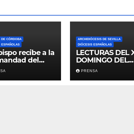
S DE CÓRDOBA
ARCHIDIÓCESIS DE SEVILLA
S ESPAÑOLAS
DIÓCESIS ESPAÑOLAS
bispo recibe a la
LECTURAS DEL 
mandad del
DOMINGO DEL
ario
TIEMPO
NSA
PRENSA
ORDINARIO (A)