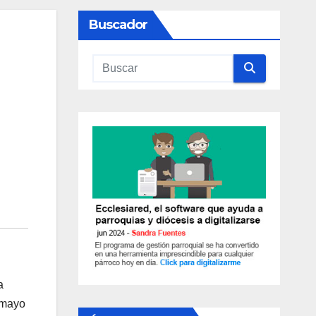
Buscador
a
e mayo