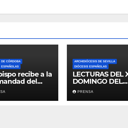
S DE CÓRDOBA
ARCHIDIÓCESIS DE SEVILLA
S ESPAÑOLAS
DIÓCESIS ESPAÑOLAS
bispo recibe a la
LECTURAS DEL 
mandad del
DOMINGO DEL
ario
TIEMPO
NSA
PRENSA
ORDINARIO (A)