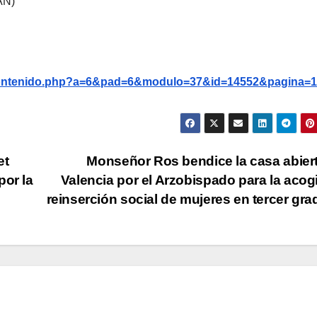
AN)
g/contenido.php?a=6&pad=6&modulo=37&id=14552&pagina=1
et
Monseñor Ros bendice la casa abier
por la
Valencia por el Arzobispado para la acog
reinserción social de mujeres en tercer gr