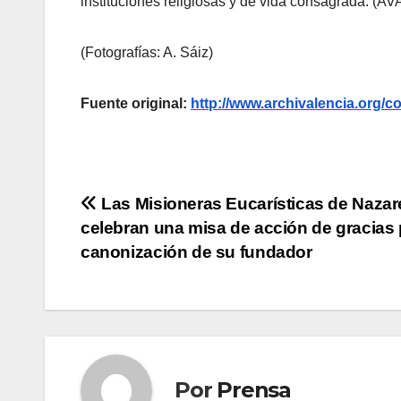
instituciones religiosas y de vida consagrada. (AV
(Fotografías: A. Sáiz)
Fuente original:
http://www.archivalencia.or
Navegación
Las Misioneras Eucarísticas de Nazar
celebran una misa de acción de gracias 
de
canonización de su fundador
entradas
Por
Prensa