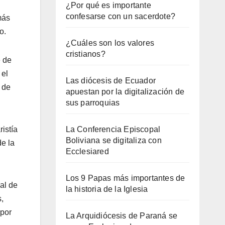
¿Por qué es importante
confesarse con un sacerdote?
más
o.
¿Cuáles son los valores
cristianos?
e de
 el
Las diócesis de Ecuador
 de
apuestan por la digitalización de
sus parroquias
istía
La Conferencia Episcopal
Boliviana se digitaliza con
de la
Ecclesiared
Los 9 Papas más importantes de
al de
la historia de la Iglesia
,
 por
La Arquidiócesis de Paraná se