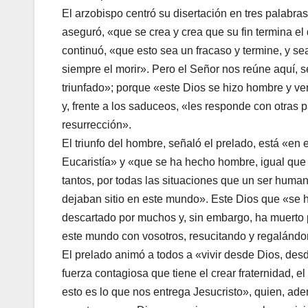
El arzobispo centró su disertación en tres palabras
aseguró, «que se crea y crea que su fin termina e
continuó, «que esto sea un fracaso y termine, y se
siempre el morir». Pero el Señor nos reúne aquí, 
triunfado»; porque «este Dios se hizo hombre y ven
y, frente a los saduceos, «les responde con otras 
resurrección».
El triunfo del hombre, señaló el prelado, está «en 
Eucaristía» y «que se ha hecho hombre, igual que
tantos, por todas las situaciones que un ser hum
dejaban sitio en este mundo». Este Dios que «se 
descartado por muchos y, sin embargo, ha muerto p
este mundo con vosotros, resucitando y regalándon
El prelado animó a todos a «vivir desde Dios, desde
fuerza contagiosa que tiene el crear fraternidad, e
esto es lo que nos entrega Jesucristo», quien, ade