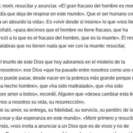
: morir, resucitar y anunciar. «El gran fracaso del hombre es mor
l día que deja de respirar en este mundo». Que el ser humano cr
a un absurdo la vida». Es «vivir desde sí mismo» lo que «nos ll
señaló, «para decirnos que el hombre no tiene fracaso, que ha
ció a lo que es el fracaso del hombre, que es la muerte». Él re
palabras que no tienen nada que ver con la muerte: resucitar,
el triunfo de este Dios que hoy adoramos en el misterio de la
 nosotros»; ese Dios «que ha pasado entre nosotros como uno 
ano puede pasar, desde nacer en la pobreza más grande porque 
ha hecho hombre», que «ha sido maltratado», que «ha sido
or amor a todos», recordó. Alguien que «desea cambiar esta ti
os a nosotros su vida, su resurrección».
 su amor, su entrega, su fidelidad, su servicio, su perdón; de l
l crear y dar esperanza en este mundo». «Morir primero y resucit
más, «nos invita a anunciar a un Dios que es de vivos y no de