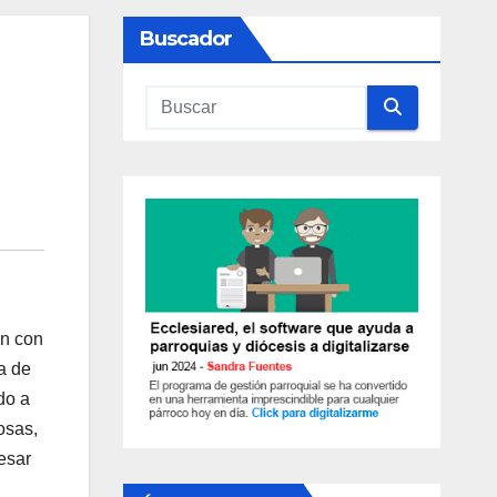
Buscador
ón con
a de
do a
osas,
pesar