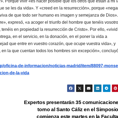
». Porque vivir «es hacer posible que los otros que están a mi 
ue se les da vida». Y «creed en la resurrección», porque «nega
d viva de que todo ser humano es imagen y semejanza de Dios».
re», expresó, «a acoger el triunfo del hombre que tenéis vosotr
 tenéis en propiedad la resurrección de Cristo». Por ello, «vivid
trega, en el servicio, en la donación, en el poner la vida a
ejad que entre en vuestro corazón, que ocupe vuestra vida», y
n, en la que cuentan todos los hombres sin excepción», concluyó
hp/oficina-de-informacion/noticias-madrid/item/88097-monse
cion-de-la-vida
Expertos presentarán 35 comunicacion
torno al Santo Cáliz en el Simposi
comienza este martes en la Facult