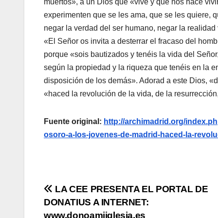
muertos», a un Dios que «vive y que nos hace vivir
experimenten que se les ama, que se les quiere, q
negar la verdad del ser humano, negar la realida
«El Señor os invita a desterrar el fracaso del homb
porque «sois bautizados y tenéis la vida del Señor,
según la propiedad y la riqueza que tenéis en la en
disposición de los demás». Adorad a este Dios, «d
«haced la revolución de la vida, de la resurrecció
Fuente original:
http://archimadrid.org/index.p
osoro-a-los-jovenes-de-madrid-haced-la-revolu
Navegación
LA CEE PRESENTA EL PORTAL DE
DONATIUS A INTERNET:
de
www.donoamiiglesia.es