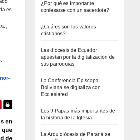
lado
¿Por qué es importante
rla es
confesarse con un sacerdote?
os»,
¿Cuáles son los valores
cristianos?
Las diócesis de Ecuador
apuestan por la digitalización de
.
sus parroquias
nor-
La Conferencia Episcopal
Boliviana se digitaliza con
Ecclesiared
Los 9 Papas más importantes de
la historia de la Iglesia
es en
o que
La Arquidiócesis de Paraná se
ad de