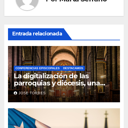
Entrada relacionada
CONFERENCIAS EPISCOPALES
DESTACAMOS
La digitalización de las
parroquias y diócesis, una
realidad ya para el futuro de
JOSE TORRES
la Iglesia