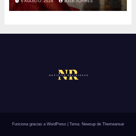
6 AGOSTO, 2024
JOSE TORRES
M
S
N
E
O
N
H
T
A
A
Y
R
C
I
O
O
M
S
E
N
T
A
R
Funciona gracias a WordPress
|
Tema: Newsup de
Themeansar
I