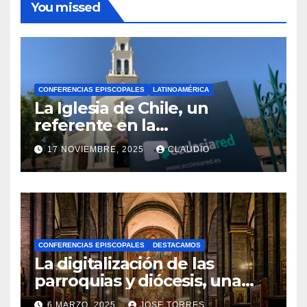
You missed
CONFERENCIAS EPISCOPALES
LATINOAMÉRICA
La Iglesia de Chile, un
referente en la
transformación digital
17 NOVIEMBRE, 2025
CLAUDIO
gracias a Ecclesiared
N
O
H
A
CONFERENCIAS EPISCOPALES
DESTACAMOS
Y
La digitalización de las
C
parroquias y diócesis, una
realidad ya para el futuro de
O
6 MARZO, 2025
JOSE TORRES