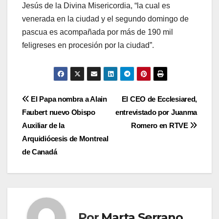
Jesús de la Divina Misericordia, “la cual es
venerada en la ciudad y el segundo domingo de
pascua es acompañada por más de 190 mil
feligreses en procesión por la ciudad”.
Navegación
El Papa nombra a Alain
El CEO de Ecclesiared,
Faubert nuevo Obispo
entrevistado por Juanma
de
Auxiliar de la
Romero en RTVE
entradas
Arquidiócesis de Montreal
de Canadá
Por
Marta Serrano