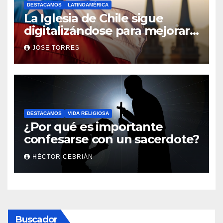
DESTACAMOS
LATINOAMÉRICA
La Iglesia de Chile sigue
digitalizándose para mejorar
el servicio a sus fieles
JOSE TORRES
DESTACAMOS
VIDA RELIGIOSA
¿Por qué es importante
confesarse con un sacerdote?
HÉCTOR CEBRIÁN
Buscador