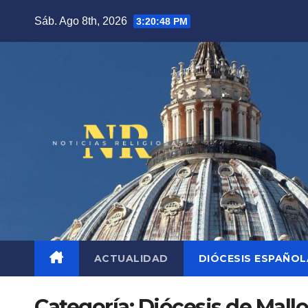
Saltar
Sáb. Ago 8th, 2026
3:20:49 PM
al
contenido
ACTUALIDAD
DIÓCESIS ESPAÑO
Categoría:
Diócesis de Mall