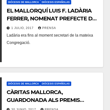
DIÓCESIS DE MALLORCA
DIÓCESIS ESPAÑOLAS
E
EL MALLORQUÍ LUIS F. LADÀRIA
N
FERRER, NOMENAT PREFECTE DE
T
LA CONGREGACIÓ PER A LA
A
1 JULIO, 2017
PRENSA
DOCTRINA DE LA FE
Ladària era fins al moment secretari de la mateixa
R
N
Congregació.
I
O
O
H
S
A
Y
C
O
DIÓCESIS DE MALLORCA
DIÓCESIS ESPAÑOLAS
M
CÀRITAS MALLORCA,
E
GUARDONADA ALS PREMIS
N
DIARIO DE MALLORCA 2017 PER LA
T
30 JUNIO, 2017
PRENSA