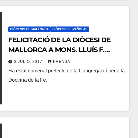
C
O
M
E
DIÓCESIS DE MALLORCA
DIÓCESIS ESPAÑOLAS
FELICITACIÓ DE LA DIÒCESI DE
N
T
MALLORCA A MONS. LLUÍS F.
A
LADÀRIA FERRER
2 JULIO, 2017
PRENSA
R
Ha estat nomenat prefecte de la Congregació per a la
N
I
Doctrina de la Fe.
O
O
H
S
A
Y
C
O
M