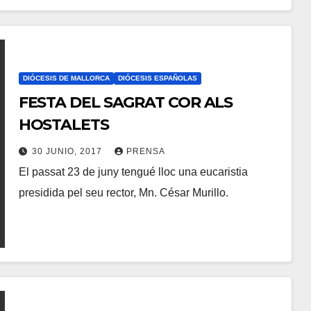
Y
C
O
M
DIÓCESIS DE MALLORCA
DIÓCESIS ESPAÑOLAS
FESTA DEL SAGRAT COR ALS
E
N
HOSTALETS
T
30 JUNIO, 2017
PRENSA
A
El passat 23 de juny tengué lloc una eucaristia
N
R
presidida pel seu rector, Mn. César Murillo.
O
I
H
O
A
S
Y
C
O