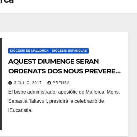
DIÓCESIS DE MALLORCA
DIÓCESIS ESPAÑOLAS
AQUEST DIUMENGE SERAN
ORDENATS DOS NOUS PREVERES
A MALLORCA
3 JULIO, 2017
PRENSA
El bisbe administrador apostòlic de Mallorca, Mons.
N
Sebastià Taltavull, presidirà la celebració de
O
lEucaristia.
H
A
Y