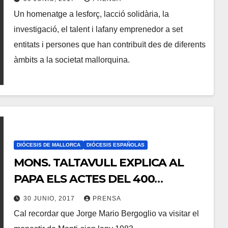
SEVA TRAJECTÒRIA
Un homenatge a lesforç, lacció solidària, la
A
N
ACOMPANYANT A LES PERSONES
investigació, el talent i lafany emprenedor a set
R
O
entitats i persones que han contribuït des de diferents
I
H
àmbits a la societat mallorquina.
O
A
S
Y
C
O
M
E
DIÓCESIS DE MALLORCA
DIÓCESIS ESPAÑOLAS
N
MONS. TALTAVULL EXPLICA AL
T
PAPA ELS ACTES DEL 400
A
ANIVERSARI DE LA MORT DE SANT
R
30 JUNIO, 2017
PRENSA
ALONSO RODRÍGUEZ
Cal recordar que Jorge Mario Bergoglio va visitar el
I
N