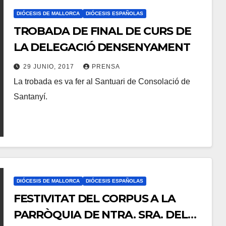
M
DIÓCESIS DE MALLORCA
DIÓCESIS ESPAÑOLAS
E
TROBADA DE FINAL DE CURS DE
N
LA DELEGACIÓ DENSENYAMENT
T
A
29 JUNIO, 2017
PRENSA
La trobada es va fer al Santuari de Consolació de
R
N
Santanyí.
I
O
O
H
S
A
Y
C
O
DIÓCESIS DE MALLORCA
DIÓCESIS ESPAÑOLAS
M
FESTIVITAT DEL CORPUS A LA
E
PARRÒQUIA DE NTRA. SRA. DEL
N