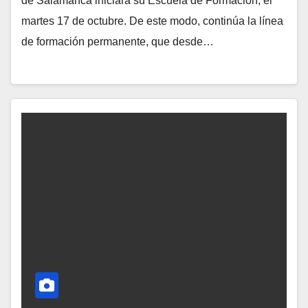
de Salamanca iniciará su Escuela de Formación, el
O
martes 17 de octubre. De este modo, continúa la línea
H
de formación permanente, que desde…
A
Y
C
O
M
E
N
T
A
R
I
O
S