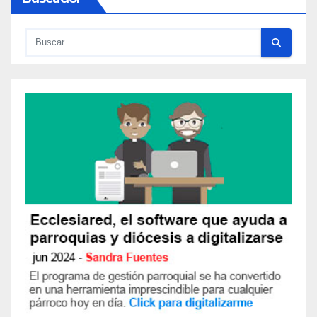
T
A
R
I
O
S