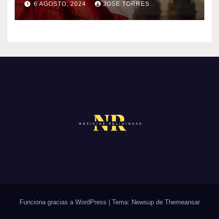
O
6 AGOSTO, 2024
JOSE TORRES
M
S
N
E
O
N
H
T
A
A
Y
R
C
I
O
O
M
S
E
N
T
A
R
Funciona gracias a WordPress
|
Tema: Newsup de
Themeansar
I