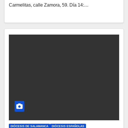
Carmelitas, calle Zamora, 59. Día 14:…
H
A
Y
C
O
M
E
N
T
A
R
I
O
S
DIÓCESIS DE SALAMANCA
DIÓCESIS ESPAÑOLAS