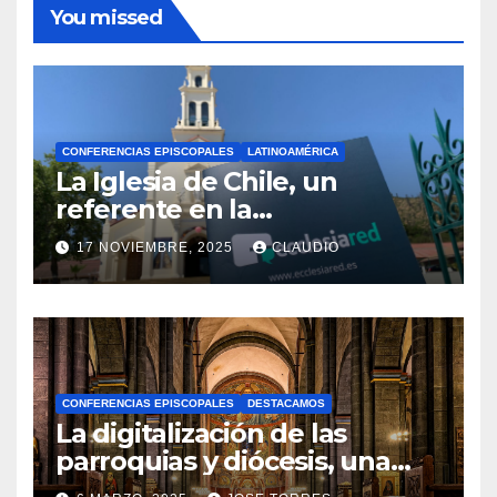
You missed
CONFERENCIAS EPISCOPALES
LATINOAMÉRICA
La Iglesia de Chile, un
referente en la
transformación digital
17 NOVIEMBRE, 2025
CLAUDIO
gracias a Ecclesiared
N
O
H
A
CONFERENCIAS EPISCOPALES
DESTACAMOS
Y
La digitalización de las
C
parroquias y diócesis, una
realidad ya para el futuro de
O