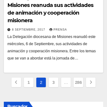
Misiones reanuda sus actividades
de animación y cooperación
misionera
8 SEPTIEMBRE, 2017
PRENSA
La Delegación diocesana de Misiones reanudó este
N
miércoles, 6 de Septiembre, sus actividades de
O
animación y cooperación misionera. Entre los temas
H
que se van a abordar está la jornada de…
A
Y
C
Paginación
O
1
2
3
…
286
M
de
E
entradas
N
Buscador