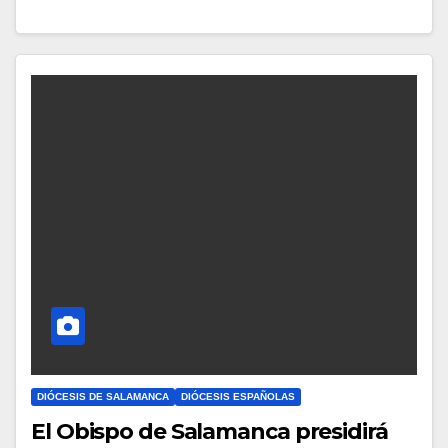
Y
C
O
M
E
N
T
A
R
I
O
S
DIÓCESIS DE SALAMANCA
DIÓCESIS ESPAÑOLAS
El Obispo de Salamanca presidirá