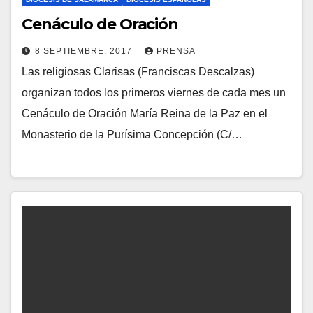
Cenáculo de Oración
8 SEPTIEMBRE, 2017
PRENSA
Las religiosas Clarisas (Franciscas Descalzas)
N
organizan todos los primeros viernes de cada mes un
O
Cenáculo de Oración María Reina de la Paz en el
H
Monasterio de la Purísima Concepción (C/…
A
Y
C
O
M
E
N
T
A