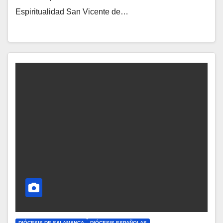
Espiritualidad San Vicente de…
A
Y
C
O
M
E
N
T
A
R
I
O
S
DIÓCESIS DE SALAMANCA
DIÓCESIS ESPAÑOLAS