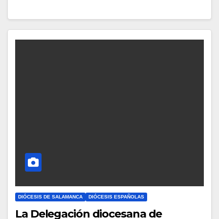
Y
C
O
M
E
N
T
A
R
I
O
S
DIÓCESIS DE SALAMANCA
DIÓCESIS ESPAÑOLAS
La Delegación diocesana de