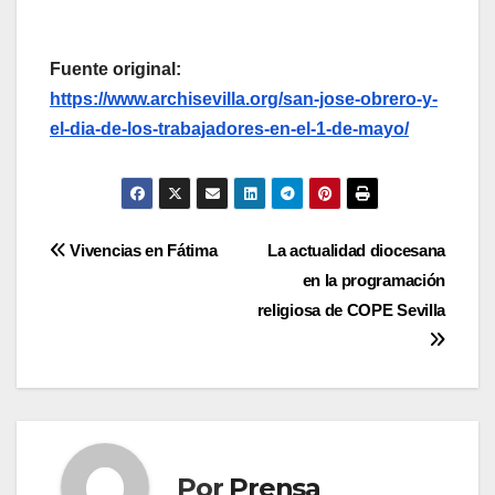
Fuente original:
https://www.archisevilla.org/san-jose-obrero-y-
el-dia-de-los-trabajadores-en-el-1-de-mayo/
Navegación
Vivencias en Fátima
La actualidad diocesana
en la programación
de
religiosa de COPE Sevilla
entradas
Por
Prensa