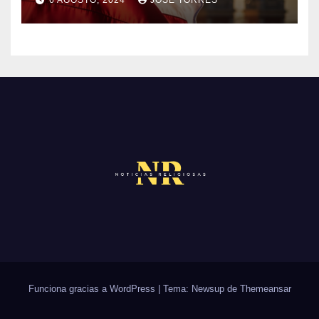
M
S
N
E
O
N
H
T
A
A
Y
R
C
I
O
O
M
S
E
N
T
A
R
Funciona gracias a WordPress
|
Tema: Newsup de
Themeansar
I