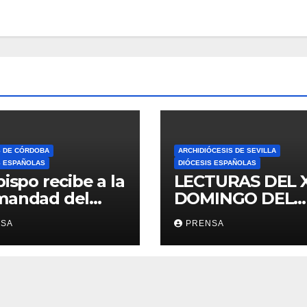
S DE CÓRDOBA
ARCHIDIÓCESIS DE SEVILLA
S ESPAÑOLAS
DIÓCESIS ESPAÑOLAS
bispo recibe a la
LECTURAS DEL 
mandad del
DOMINGO DEL
ario
TIEMPO
NSA
PRENSA
ORDINARIO (A)