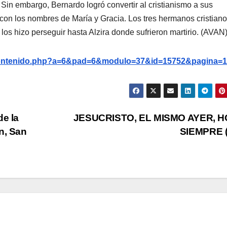
t. Sin embargo, Bernardo logró convertir al cristianismo a sus
con los nombres de María y Gracia. Los tres hermanos cristian
los hizo perseguir hasta Alzira donde sufrieron martirio. (AVAN
g/contenido.php?a=6&pad=6&modulo=37&id=15752&pagina=1
de la
JESUCRISTO, EL MISMO AYER, H
n, San
SIEMPRE (