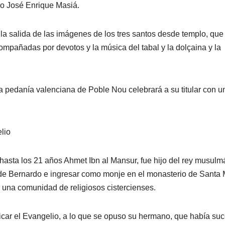
oco José Enrique Masiá.
a salida de las imágenes de los tres santos desde templo, que
compañadas por devotos y la música del tabal y la dolçaina y la
a pedanía valenciana de Poble Nou celebrará a su titular con u
lio
 hasta los 21 años Ahmet Ibn al Mansur, fue hijo del rey musul
 de Bernardo e ingresar como monje en el monasterio de Santa 
r una comunidad de religiosos cistercienses.
car el Evangelio, a lo que se opuso su hermano, que había su