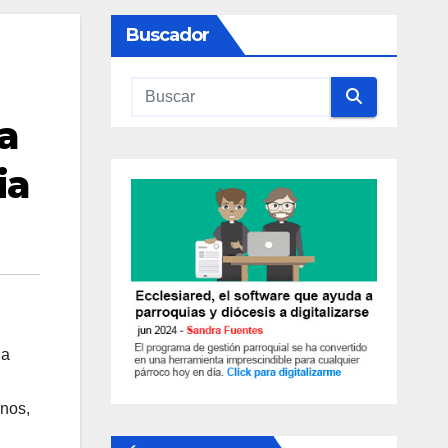
Buscador
a
ia
la
onos,