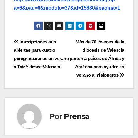
a=6&pad=6&modulo=37&id=15680&pagina=1
Navegación
Inscripciones aún
Más de 70 jóvenes de la
abiertas para cuatro
diócesis de Valencia
de
peregrinaciones en verano
parten a países de África y
entradas
a Taizé desde Valencia
América para ayudar en
verano a misioneros
Por
Prensa