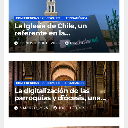
CONFERENCIAS EPISCOPALES
LATINOAMÉRICA
La Iglesia de Chile, un
referente en la
transformación digital
17 NOVIEMBRE, 2025
CLAUDIO
gracias a Ecclesiared
N
O
H
A
CONFERENCIAS EPISCOPALES
DESTACAMOS
Y
La digitalización de las
C
parroquias y diócesis, una
realidad ya para el futuro de
O
6 MARZO, 2025
JOSE TORRES
la Iglesia
M
N
E
O