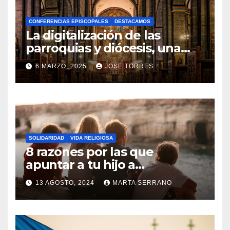
A
CONFERENCIAS EPISCOPALES
DESTACAMOS
Y
La digitalización de las
C
parroquias y diócesis, una
realidad ya para el futuro de
O
6 MARZO, 2025
JOSE TORRES
la Iglesia
M
N
E
O
N
H
T
A
A
SOLIDARIDAD
VIDA RELIGIOSA
Y
8 razones por las que
R
C
apuntar a tu hijo a
I
Catequesis
O
O
13 AGOSTO, 2024
MARTA SERRANO
M
S
N
E
O
N
H