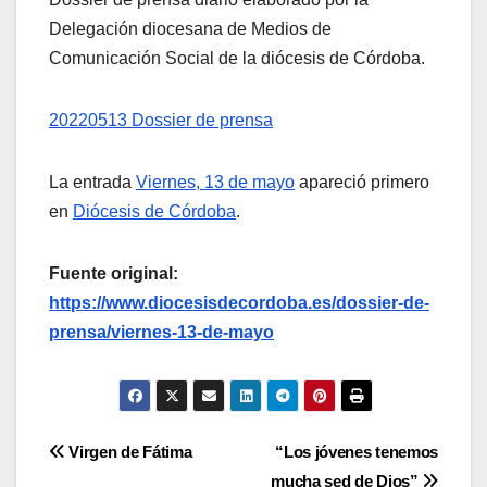
Delegación diocesana de Medios de
Comunicación Social de la diócesis de Córdoba.
20220513 Dossier de prensa
La entrada
Viernes, 13 de mayo
apareció primero
en
Diócesis de Córdoba
.
Fuente original:
https://www.diocesisdecordoba.es/dossier-de-
prensa/viernes-13-de-mayo
Navegación
Virgen de Fátima
“Los jóvenes tenemos
mucha sed de Dios”