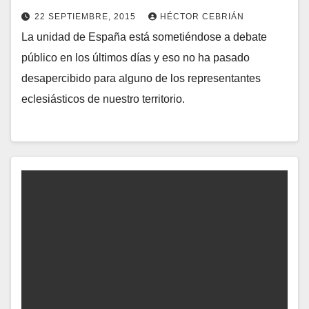
22 SEPTIEMBRE, 2015
HÉCTOR CEBRIÁN
La unidad de España está sometiéndose a debate
N
público en los últimos días y eso no ha pasado
O
desapercibido para alguno de los representantes
H
eclesiásticos de nuestro territorio.
A
Y
C
O
M
E
N
T
A
R
I