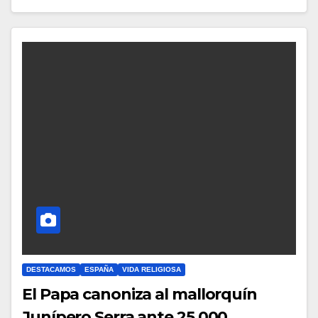
Y
C
O
M
E
N
T
A
R
I
O
S
DESTACAMOS
ESPAÑA
VIDA RELIGIOSA
El Papa canoniza al mallorquín
Junípero Serra ante 25.000