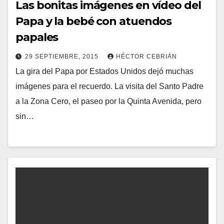
Las bonitas imágenes en vídeo del
Papa y la bebé con atuendos
papales
29 SEPTIEMBRE, 2015
HÉCTOR CEBRIÁN
La gira del Papa por Estados Unidos dejó muchas
N
imágenes para el recuerdo. La visita del Santo Padre
O
a la Zona Cero, el paseo por la Quinta Avenida, pero
H
sin…
A
Y
C
O
M
E
N
T