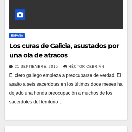
O
S
ESPAÑA
Los curas de Galicia, asustados por
una ola de atracos
21 SEPTIEMBRE, 2015
HÉCTOR CEBRIÁN
El clero gallego empieza a preocuparse de verdad. El
N
asalto a seis sacerdotes en los últimos doce meses ha
O
dejado una honda preocupación a muchos de los
H
sacerdotes del territorio…
A
Y
C
O