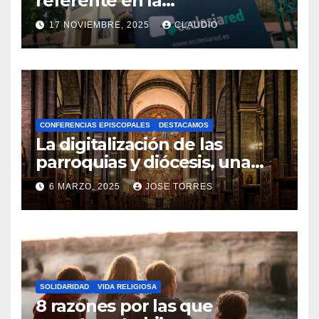
referente en la
transformación digital
17 NOVIEMBRE, 2025
CLAUDIO
gracias a Ecclesiared
N
O
H
A
CONFERENCIAS EPISCOPALES
DESTACAMOS
Y
La digitalización de las
C
parroquias y diócesis, una
realidad ya para el futuro de
O
6 MARZO, 2025
JOSE TORRES
la Iglesia
M
N
E
O
N
H
T
A
A
SOLIDARIDAD
VIDA RELIGIOSA
Y
8 razones por las que
R
C