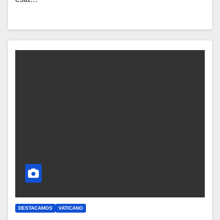
Y
C
O
M
E
N
T
A
R
I
O
S
DESTACAMOS
VATICANO