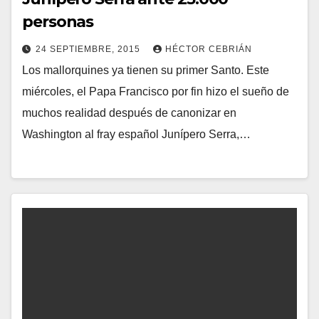
personas
24 SEPTIEMBRE, 2015
HÉCTOR CEBRIÁN
Los mallorquines ya tienen su primer Santo. Este
N
miércoles, el Papa Francisco por fin hizo el sueño de
O
muchos realidad después de canonizar en
H
Washington al fray español Junípero Serra,…
A
Y
C
O
M
E
N
T
A