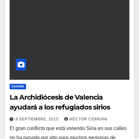
E
N
T
A
R
I
O
S
ESPAÑA
La Archidiócesis de Valencia
ayudará a los refugiados sirios
9 SEPTIEMBRE, 2015
HÉCTOR CEBRIÁN
El gran conflicto que está viviendo Siria en sus calles
N
no ha pasado por alto para muchos personas de
O