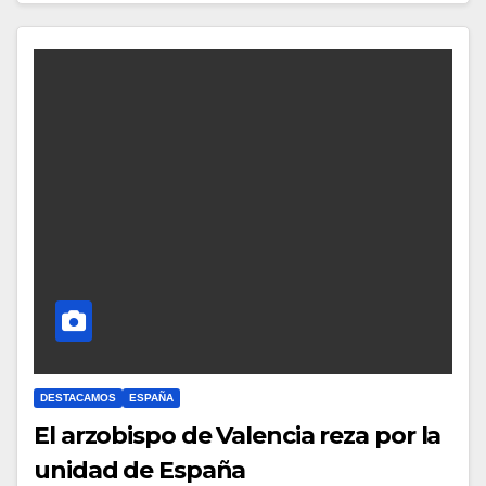
C
O
M
E
N
T
A
R
I
O
S
DESTACAMOS
ESPAÑA
El arzobispo de Valencia reza por la
unidad de España