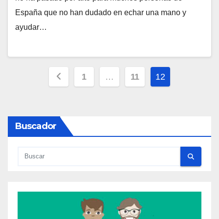
España que no han dudado en echar una mano y
H
ayudar…
A
Y
C
Paginación
O
1
…
11
12
M
de
E
entradas
N
Buscador
T
A
R
I
O
S