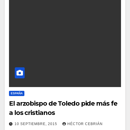
M
E
N
T
A
R
I
O
S
ESPAÑA
El arzobispo de Toledo pide más fe
a los cristianos
10 SEPTIEMBRE, 2015
HÉCTOR CEBRIÁN