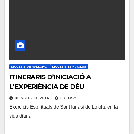
M
E
N
T
A
R
I
O
DIÓCESIS DE MALLORCA
DIÓCESIS ESPAÑOLAS
S
ITINERARIS D’INICIACIÓ A
L’EXPERIÈNCIA DE DÉU
30 AGOSTO, 2016
PRENSA
Exercicis Espirituals de Sant Ignasi de Loiola, en la
N
vida diària.
O
H
A