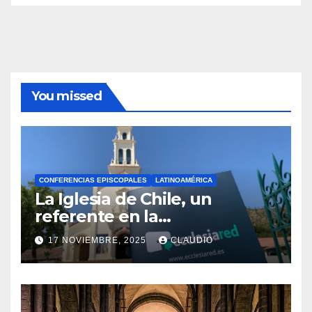
You missed
CONFERENCIAS EPISCOPALES
LATINOAMÉRICA
La Iglesia de Chile, un
referente en la
transformación digital
17 NOVIEMBRE, 2025
CLAUDIO
gracias a Ecclesiared
N
O
H