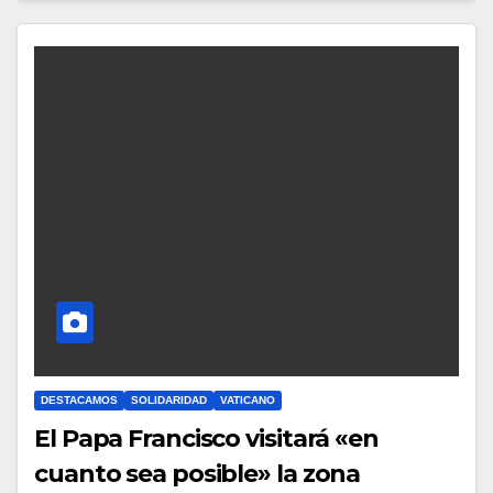
Y
C
O
M
E
N
T
A
R
I
O
S
DESTACAMOS
SOLIDARIDAD
VATICANO
El Papa Francisco visitará «en
cuanto sea posible» la zona