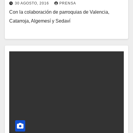
30 AGOSTO, 2016
PRENSA
T
Con la colaboración de parroquias de Valencia,
N
A
Catarroja, Algemesí y Sedaví
O
R
H
I
A
O
Y
S
C
O
M
E
N
T
A
R
I