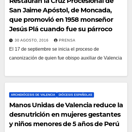
Restauran la Cruz Procesional de
San Jaime Apóstol, de Moncada,
que promovió en 1958 monseñor
Jesús Plá cuando fue su párroco
30 AGOSTO, 2016
PRENSA
El 17 de septiembre se inicia el proceso de
N
canonización de quien fue obispo auxiliar de Valencia
O
H
A
Y
C
ARCHIDIÓCESIS DE VALENCIA
DIÓCESIS ESPAÑOLAS
O
Manos Unidas de Valencia reduce la
M
desnutrición en mujeres gestantes
E
y niños menores de 5 años de Perú
N