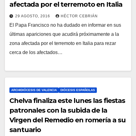
afectada por el terremoto en Italia
29 AGOSTO, 2016
HÉCTOR CEBRIÁN
El Papa Francisco no ha dudado en informar en sus
N
últimas apariciones que acudirá próximamente a la
O
zona afectada por el terremoto en Italia para rezar
H
cerca de los afectados…
A
Y
C
O
M
ARCHIDIÓCESIS DE VALENCIA
DIÓCESIS ESPAÑOLAS
E
Chelva finaliza este lunes las fiestas
N
patronales con la subida de la
T
Virgen del Remedio en romería a su
A
santuario
R