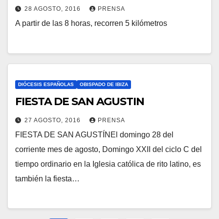
28 AGOSTO, 2016
PRENSA
I
A partir de las 8 horas, recorren 5 kilómetros
N
O
O
S
H
A
Y
DIÓCESIS ESPAÑOLAS
OBISPADO DE IBIZA
C
FIESTA DE SAN AGUSTIN
O
27 AGOSTO, 2016
PRENSA
M
FIESTA DE SAN AGUSTÍNEl domingo 28 del
N
E
corriente mes de agosto, Domingo XXII del ciclo C del
O
N
tiempo ordinario en la Iglesia católica de rito latino, es
H
T
también la fiesta…
A
A
Y
R
C
I