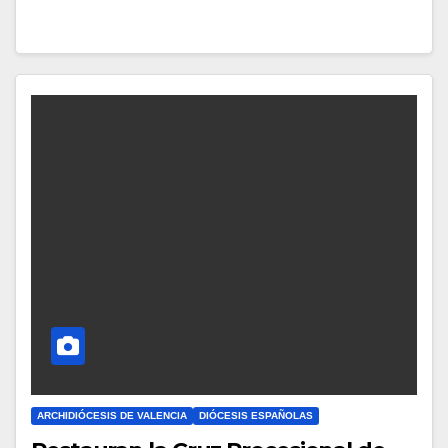
A
Y
C
O
M
E
N
T
A
R
I
O
S
ARCHIDIÓCESIS DE VALENCIA
DIÓCESIS ESPAÑOLAS