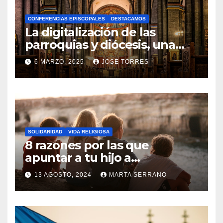
A
CONFERENCIAS EPISCOPALES
DESTACAMOS
Y
La digitalización de las
C
parroquias y diócesis, una
realidad ya para el futuro de
O
6 MARZO, 2025
JOSE TORRES
la Iglesia
M
N
E
O
N
H
T
A
A
SOLIDARIDAD
VIDA RELIGIOSA
Y
8 razones por las que
R
C
apuntar a tu hijo a
I
Catequesis
O
O
13 AGOSTO, 2024
MARTA SERRANO
M
S
N
E
O
N
H